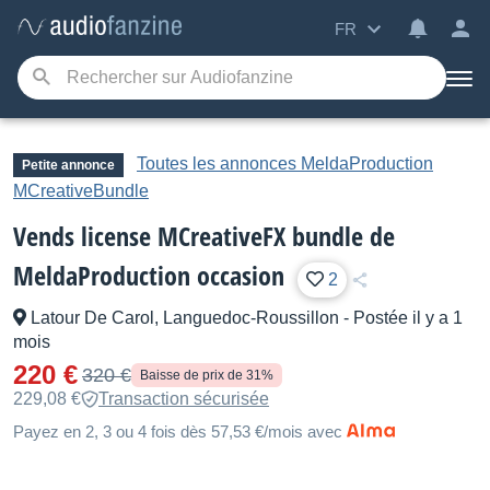
FR
Toutes les annonces MeldaProduction
Petite annonce
MCreativeBundle
Vends license MCreativeFX bundle de
MeldaProduction occasion
2
Latour De Carol, Languedoc-Roussillon
-
Postée il y a 1
mois
220 €
320 €
Baisse de prix de 31%
229,08 €
Transaction sécurisée
Payez en 2, 3 ou 4 fois dès 57,53 €/mois avec