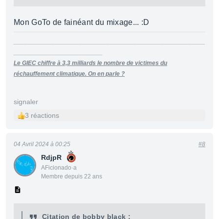
Mon GoTo de fainéant du mixage... :D
________________________________________________________
__________________________
Le GIEC chiffre à 3,3 milliards le nombre de victimes du
réchauffement climatique. On en parle ?
signaler
3 réactions
04 Avril 2024 à 00:25
#8
RdjpR
AFicionado·a
Membre depuis 22 ans
Citation de bobby black :