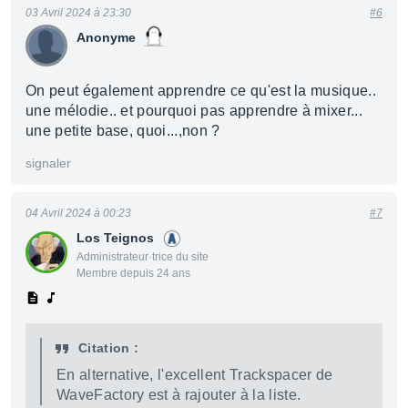
03 Avril 2024 à 23:30
#6
Anonyme
On peut également apprendre ce qu'est la musique..
une mélodie.. et pourquoi pas apprendre à mixer...
une petite base, quoi...,non ?
signaler
04 Avril 2024 à 00:23
#7
Los Teignos
Administrateur·trice du site
Membre depuis 24 ans
Citation :
En alternative, l'excellent Trackspacer de
WaveFactory est à rajouter à la liste.