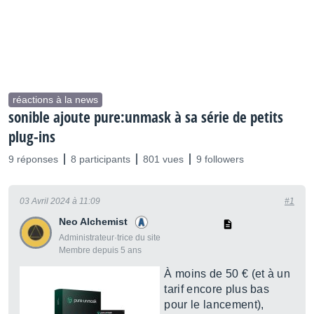
réactions à la news
sonible ajoute pure:unmask à sa série de petits
plug-ins
9 réponses
8 participants
801 vues
9 followers
03 Avril 2024 à 11:09
#1
Neo Alchemist
Administrateur·trice du site
Membre depuis 5 ans
À moins de 50 € (et à un
tarif encore plus bas
pour le lancement),