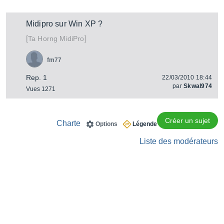
Midipro sur Win XP ?
[
]
MidiPro
Ta Horng
fm77
Rep. 1
22/03/2010 18:44
par
Skwal974
Vues 1271
Créer un sujet
Charte
Options
Légende
Liste des modérateurs