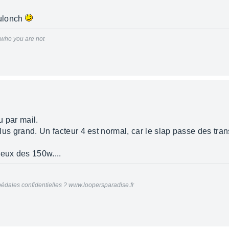
nulonch
r who you are not
u par mail.
 plus grand. Un facteur 4 est normal, car le slap passe des tra
ieux des 150w....
édales confidentielles ? www.loopersparadise.fr