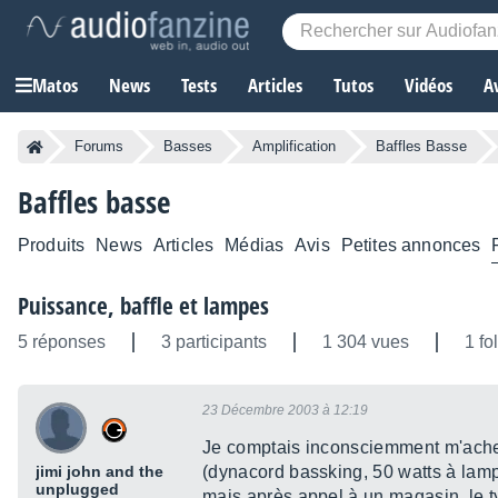
Matos
News
Tests
Articles
Tutos
Vidéos
A
Forums
Basses
Amplification
Baffles Basse
Baffles basse
Produits
News
Articles
Médias
Avis
Petites annonces
Puissance, baffle et lampes
5 réponses
3 participants
1 304 vues
1 fo
23 Décembre 2003 à 12:19
Je comptais inconsciemment m'achete
jimi john and the
(dynacord bassking, 50 watts à lam
unplugged
mais après appel à un magasin, le t