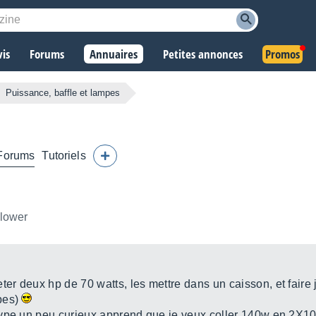
vis
Forums
Annuaires
Petites annonces
Promos
Puissance, baffle et lampes
Forums
Tutoriels
llower
r deux hp de 70 watts, les mettre dans un caisson, et faire
pes)
ype un peu curieux apprend que je veux coller 140w en 2X10 