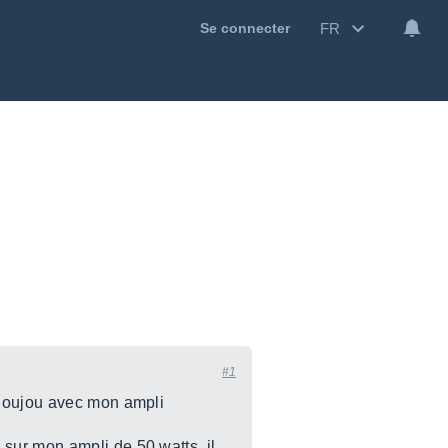
FR
Se connecter
#1
 joujou avec mon ampli
sur mon ampli de 50 watts, il