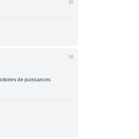
#5
#6
nsitoires de puissances