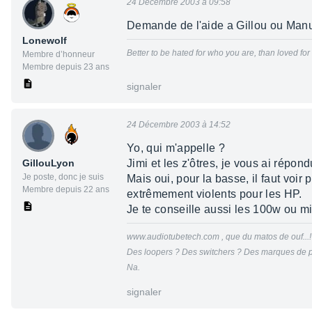
24 Décembre 2003 à 09:58
Demande de l'aide a Gillou ou Ma
Lonewolf
Better to be hated for who you are, than loved fo
Membre d’honneur
Membre depuis 23 ans
signaler
24 Décembre 2003 à 14:52
Yo, qui m'appelle ?
GillouLyon
Jimi et les z'ôtres, je vous ai répond
Je poste, donc je suis
Mais oui, pour la basse, il faut voir
Membre depuis 22 ans
extrêmement violents pour les HP.
Je te conseille aussi les 100w ou m
www.audiotubetech.com , que du matos de ouf...!
Des loopers ? Des switchers ? Des marques de p
Na.
signaler