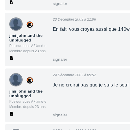
signaler
23 Décembre 2003 à 21:06
En fait, vous croyez aussi que 140w 
jimi john and the
unplugged
Posteur·euse AFfamé·e
Membre depuis 23 ans
signaler
24 Décembre 2003 à 09:52
Je ne croirai pas que je suis le seul
jimi john and the
unplugged
Posteur·euse AFfamé·e
Membre depuis 23 ans
signaler