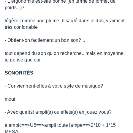
- L'ergonomie est-elle bonne (en terme de forme, de
poids...)?
légère comme une plume, bisauté dans le dos, vraiment
très confortable
- Obtient-on facilement un bon son?...
tout dépend du son qu'on recherche...mais en moyenne,
je pense que oui
SONORITÉS
- Conviennent-elles à votre style de musique?
moui
- Avec quel(s) ampli(s) ou effets(s) en jouez vous?
alembic==>U5==>ampli toute lampe==>2*10 + 1*15
MESA...