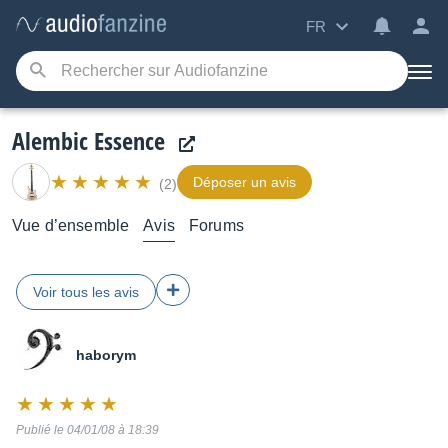
FR
Alembic Essence
Déposer un avis
(2)
Vue d’ensemble
Avis
Forums
Voir tous les avis
haborym
Note
:
Publié le 04/01/08 à 18:39
10