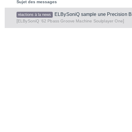
Sujet des messages
ELBySoniQ sample une Precision B
réactions à la news
[
]
‘62 Pbass Groove Machine Soulplayer One
ELBySoniQ