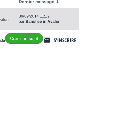
Dernier message ⬇
30/09/2014 11:12
valon
par
Banshee in Avalon
Créer un sujet
S'INSCRIRE
nde