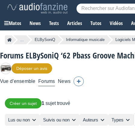
Matos
News
Tests
Articles
Tutos
Vidéos
A
...
ELBySoniQ
Informatique musicale
Logiciels
Forums ELBySoniQ ‘62 Pbass Groove Mach
Déposer un avis
Vue d’ensemble
Forums
News
1
sujet trouvé
Créer un sujet
Lus ou non
Suivis ou non
Auteurs
Types