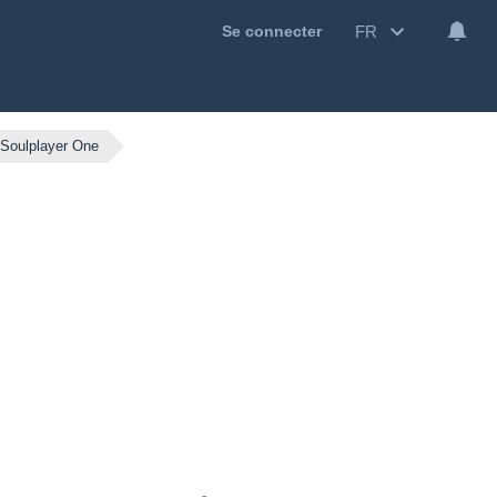
FR
Se connecter
Soulplayer One