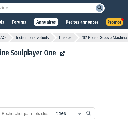
vis
Forums
Annuaires
Petites annonces
Promos
 MAO
Instruments virtuels
Basses
‘62 Pbass Groove Machine 
ine Soulplayer One