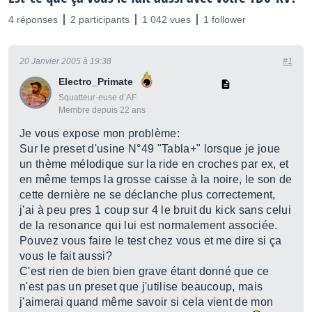
4 réponses
2 participants
1 042 vues
1 follower
20 Janvier 2005 à 19:38
#1
Electro_Primate
Squatteur·euse d’AF
Membre depuis 22 ans
Je vous expose mon problème:
Sur le preset d'usine N°49 "Tabla+" lorsque je joue
un thème mélodique sur la ride en croches par ex, et
en même temps la grosse caisse à la noire, le son de
cette dernière ne se déclanche plus correctement,
j'ai à peu pres 1 coup sur 4 le bruit du kick sans celui
de la resonance qui lui est normalement associée.
Pouvez vous faire le test chez vous et me dire si ça
vous le fait aussi?
C'est rien de bien bien grave étant donné que ce
n'est pas un preset que j'utilise beaucoup, mais
j'aimerai quand même savoir si cela vient de mon