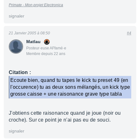
Primate - Mon projet Electronica
signaler
21 Janvier 2005 à 08:50
#4
Matlau
Posteur·euse AFfamé·e
Membre depuis 22 ans
Citation :
Ecoute bien, quand tu tapes le kick tu preset 49 (en
l'occurence) tu as deux sons mélangés, un kick type
grosse caisse + une raisonance grave type tabla
J'obtiens cette raisonance quand je joue (noir ou
croche). Sur ce point je n'ai pas eu de souci.
signaler