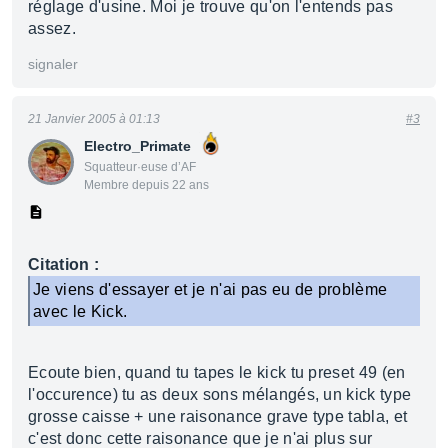
réglage d'usine. Moi je trouve qu'on l'entends pas
assez.
signaler
21 Janvier 2005 à 01:13
#3
Electro_Primate
Squatteur·euse d’AF
Membre depuis 22 ans
Citation :
Je viens d'essayer et je n'ai pas eu de problème
avec le Kick.
Ecoute bien, quand tu tapes le kick tu preset 49 (en
l'occurence) tu as deux sons mélangés, un kick type
grosse caisse + une raisonance grave type tabla, et
c'est donc cette raisonance que je n'ai plus sur