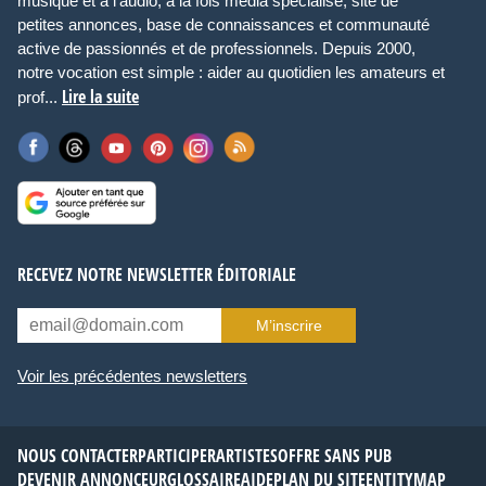
musique et à l’audio, à la fois média spécialisé, site de
petites annonces, base de connaissances et communauté
active de passionnés et de professionnels. Depuis 2000,
notre vocation est simple : aider au quotidien les amateurs et
Lire la suite
prof...
RECEVEZ NOTRE NEWSLETTER ÉDITORIALE
M’inscrire
Voir les précédentes newsletters
NOUS CONTACTER
PARTICIPER
ARTISTES
OFFRE SANS PUB
DEVENIR ANNONCEUR
GLOSSAIRE
AIDE
PLAN DU SITE
ENTITYMAP