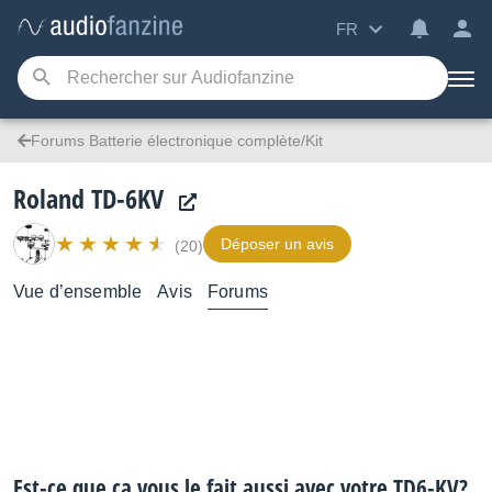
FR
Forums Batterie électronique complète/Kit
Roland TD-6KV
Déposer un avis
(20)
Vue d’ensemble
Avis
Forums
Est-ce que ça vous le fait aussi avec votre TD6-KV?