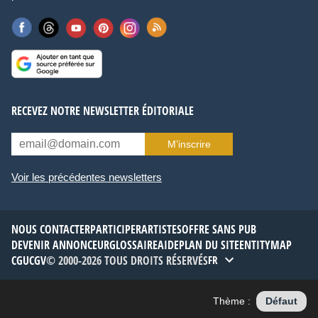
RECEVEZ NOTRE NEWSLETTER ÉDITORIALE
M’inscrire
Voir les précédentes newsletters
NOUS CONTACTER
PARTICIPER
ARTISTES
OFFRE SANS PUB
DEVENIR ANNONCEUR
GLOSSAIRE
AIDE
PLAN DU SITE
ENTITYMAP
CGU
CGV
© 2000-2026 TOUS DROITS RÉSERVÉS
FR
Thème :
Défaut