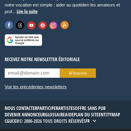
notre vocation est simple : aider au quotidien les amateurs et
Lire la suite
prof...
RECEVEZ NOTRE NEWSLETTER ÉDITORIALE
M’inscrire
Voir les précédentes newsletters
NOUS CONTACTER
PARTICIPER
ARTISTES
OFFRE SANS PUB
DEVENIR ANNONCEUR
GLOSSAIRE
AIDE
PLAN DU SITE
ENTITYMAP
CGU
CGV
© 2000-2026 TOUS DROITS RÉSERVÉS
FR