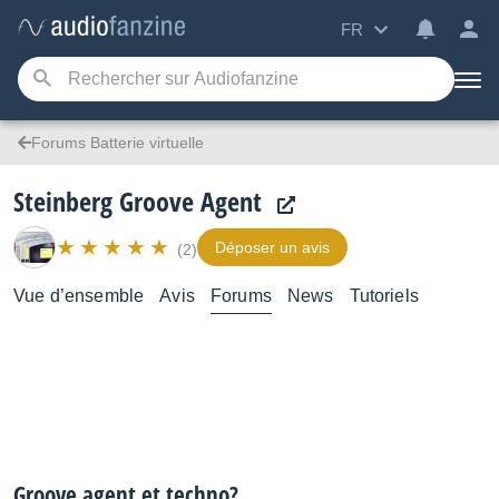
FR
Forums Batterie virtuelle
Steinberg Groove Agent
Déposer un avis
(2)
Vue d’ensemble
Avis
Forums
News
Tutoriels
Groove agent et techno?