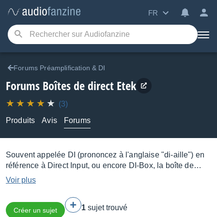
FR
Forums Préamplification & DI
Forums Boîtes de direct Etek
(3)
Produits
Avis
Forums
Souvent appelée DI (prononcez à l'anglaise "di-aille") en
référence à Direct Input, ou encore DI-Box, la boîte de
direct sert à adapter l’impédance et le niveau d’un signal
Voir plus
(la plupart du temps celui d’un instrument) pour lui
permettre ensuite d’attaquer l’entrée ligne ou micro d’une
1
sujet trouvé
console, d’une interface audio ou d’un système
Créer un sujet