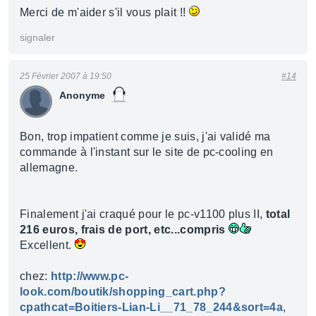
Merci de m'aider s'il vous plait !!
signaler
25 Février 2007 à 19:50
#14
Anonyme
Bon, trop impatient comme je suis, j'ai validé ma
commande à l'instant sur le site de pc-cooling en
allemagne.
Finalement j'ai craqué pour le pc-v1100 plus II,
total
216 euros, frais de port, etc...compris
Excellent.
chez:
http://www.pc-
look.com/boutik/shopping_cart.php?
cpathcat=Boitiers-Lian-Li__71_78_244&sort=4a
,