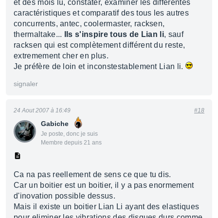
et des mois lu, constater, examiner les différentes
caractéristiques et comparatif des tous les autres
concurrents, antec, coolermaster, racksen,
thermaltake...
Ils s'inspire tous de Lian li
, sauf
racksen qui est complètement différent du reste,
extremement cher en plus.
Je préfère de loin et inconstestablement Lian li.
signaler
24 Aout 2007 à 16:49
#18
Gabiche
Je poste, donc je suis
Membre depuis 21 ans
Ca na pas reellement de sens ce que tu dis.
Car un boitier est un boitier, il y a pas enormement
d'inovation possible dessus.
Mais il existe un boitier Lian Li ayant des elastiques
pour eliminer les vibrations des disques durs comme