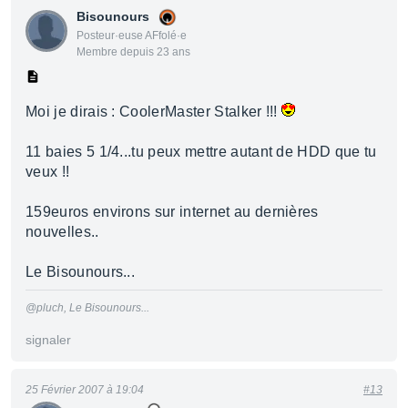
Bisounours
Posteur·euse AFfolé·e
Membre depuis 23 ans
Moi je dirais : CoolerMaster Stalker !!!
11 baies 5 1/4...tu peux mettre autant de HDD que tu
veux !!
159euros environs sur internet au dernières
nouvelles..
Le Bisounours...
@pluch, Le Bisounours...
signaler
25 Février 2007 à 19:04
#13