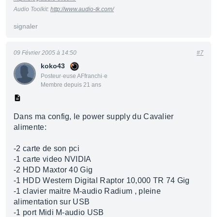
Audio Toolkit:
http://www.audio-tk.com/
signaler
09 Février 2005 à 14:50
#7
koko43
Posteur·euse AFfranchi·e
Membre depuis 21 ans
Dans ma config, le power supply du Cavalier
alimente:
-2 carte de son pci
-1 carte video NVIDIA
-2 HDD Maxtor 40 Gig
-1 HDD Western Digital Raptor 10,000 TR 74 Gig
-1 clavier maitre M-audio Radium , pleine
alimentation sur USB
-1 port Midi M-audio USB