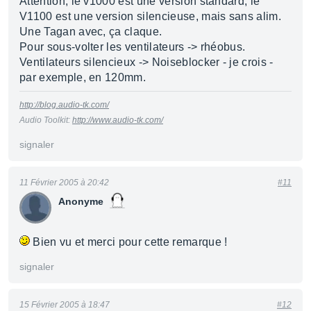
Attention, le v1000 est une version standard, le
V1100 est une version silencieuse, mais sans alim.
Une Tagan avec, ça claque.
Pour sous-volter les ventilateurs -> rhéobus.
Ventilateurs silencieux -> Noiseblocker - je crois -
par exemple, en 120mm.
http://blog.audio-tk.com/
Audio Toolkit:
http://www.audio-tk.com/
signaler
11 Février 2005 à 20:42
#11
Anonyme
Bien vu et merci pour cette remarque !
signaler
15 Février 2005 à 18:47
#12