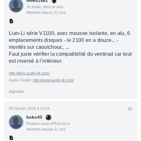
miles1981
Je poste, donc je suis
Membre depuis 22 ans
Lian-Li série V1100, avec mousse isolante, en alu, 6
emplacements disques - le 2100 en a douze... -
montés sur caoutchouc, ...
Faut juste vérifier la compatibilité du ventirad car tout
est inversé à l'intérieur.
http://blog.audio-tk.com/
Audio Toolkit:
http://www.audio-tk.com/
signaler
08 Février 2005 à 14:54
#4
koko43
Posteur·euse AFfranchi·e
Membre depuis 21 ans