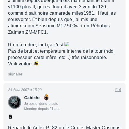
J'utilise depuis quelque mois maintenant le Lian li
v1100 plus II, qui est fournit avec 3 ventilo 120,
comme disait notre camarade miles1981, il faut les
sousvolter. Et bien depuis que j'ai mis une
alimentation Seasonic M12 500w + un Réhobus
Zalman ZM-MFC1.
Rien à redire, tout ça c'est
Pas de bruit et température interne de la tour (hdd,
processeur, carte mère, etc...) très raisonnable.
Voili voilou.
signaler
24 Aout 2007 à 15:29
#16
Gabiche
Je poste, donc je suis
Membre depuis 21 ans
Regarde le Antec P182 ou le Cooler Master Cosmios