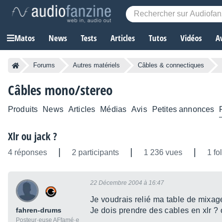
Matos
News
Tests
Articles
Tutos
Vidéos
A
Forums
Autres matériels
Câbles & connectiques
Câbles mono/stereo
Produits
News
Articles
Médias
Avis
Petites annonces
Xlr ou jack ?
4 réponses
2 participants
1 236 vues
1 fo
22 Décembre 2004 à 16:47
Je voudrais relié ma table de mixag
fahren-drums
Je dois prendre des cables en xlr ? 
Posteur·euse AFfamé·e