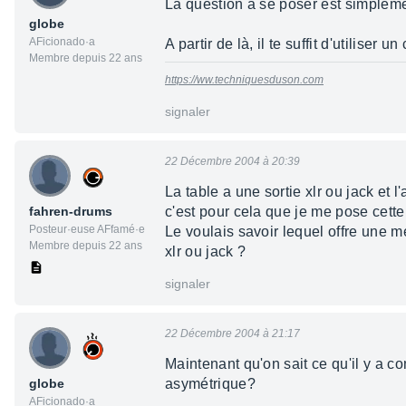
La question à se poser est simplemen
globe
AFicionado·a
A partir de là, il te suffit d'utilise
Membre depuis 22 ans
https://ww.techniquesduson.com
signaler
22 Décembre 2004 à 20:39
La table a une sortie xlr ou jack et l'
fahren-drums
c'est pour cela que je me pose cette
Posteur·euse AFfamé·e
Le voulais savoir lequel offre une me
Membre depuis 22 ans
xlr ou jack ?
signaler
22 Décembre 2004 à 21:17
Maintenant qu'on sait ce qu'il y a c
globe
asymétrique?
AFicionado·a