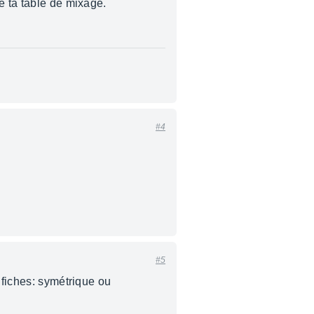
e ta table de mixage.
#4
#5
 fiches: symétrique ou