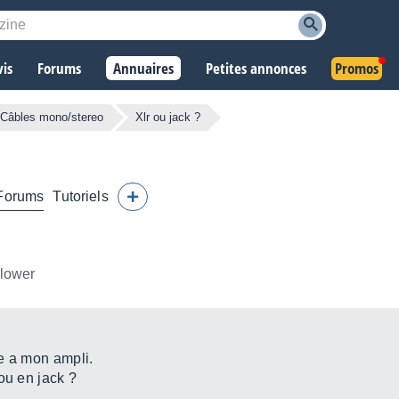
vis
Forums
Annuaires
Petites annonces
Promos
Câbles mono/stereo
Xlr ou jack ?
Forums
Tutoriels
llower
e a mon ampli.
ou en jack ?