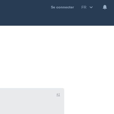
FR
Se connecter
#1