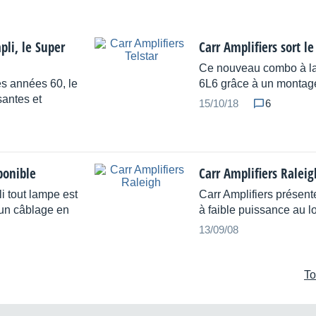
pli, le Super
Carr Amplifiers sort le
Ce nouveau combo à l
es années 60, le
6L6 grâce à un montage
santes et
15/10/18
6
ponible
Carr Amplifiers Raleig
i tout lampe est
Carr Amplifiers présen
 un câblage en
à faible puissance au lo
13/09/08
To