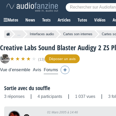
Matos
News
Tests
Articles
Tutos
Vidéos
A
...
Interfaces audio
Cartes son internes
Cartes s
Creative Labs Sound Blaster Audigy 2 ZS P
Déposer un avis
(13)
Vue d’ensemble
Avis
Forums
Sortie avec du souffle
3 réponses
4 participants
1 037 vues
3 fo
01 Mars 2005 à 14:46