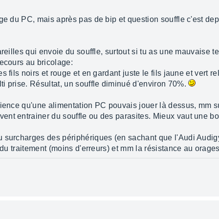
ge du PC, mais après pas de bip et question souffle c'est de
reilles qui envoie du souffle, surtout si tu as une mauvaise te
recours au bricolage:
fils noirs et rouge et en gardant juste le fils jaune et vert re
i prise. Résultat, un souffle diminué d'environ 70%.
rience qu'une alimentation PC pouvais jouer là dessus, mm su
nt entrainer du souffle ou des parasites. Mieux vaut une bo
u surcharges des périphériques (en sachant que l'Audi Audig
é du traitement (moins d'erreurs) et mm la résistance au orage