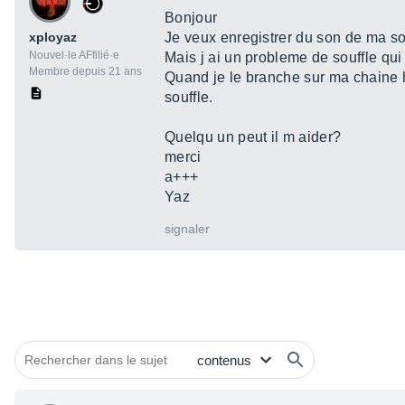
Bonjour
xployaz
Je veux enregistrer du son de ma sor
Nouvel·le AFfilié·e
Mais j ai un probleme de souffle qui 
Membre depuis 21 ans
Quand je le branche sur ma chaine h
souffle.
Quelqu un peut il m aider?
merci
a+++
Yaz
signaler