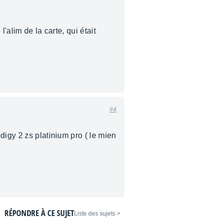
'alim de la carte, qui était
.
#4
digy 2 zs platinium pro ( le mien
RÉPONDRE À CE SUJET
< Liste des sujets