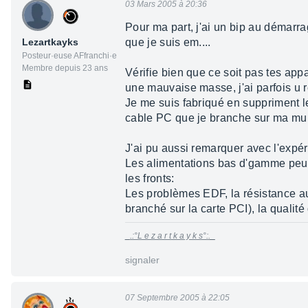
03 Mars 2005 à 20:36
Pour ma part, j'ai un bip au démarra
Lezartkayks
que je suis em....
Posteur·euse AFfranchi·e
Membre depuis 23 ans
Vérifie bien que ce soit pas tes appa
une mauvaise masse, j'ai parfois u 
Je me suis fabriqué en suppriment les 
cable PC que je branche sur ma mult
J'ai pu aussi remarquer avec l'expé
Les alimentations bas d'gamme peuve
les fronts:
Les problèmes EDF, la résistance a
branché sur la carte PCI), la qualit
_.:°L e z a r t k a y k s°:._
signaler
07 Septembre 2005 à 22:05