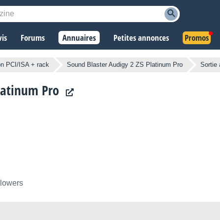
vis
Forums
Annuaires
Petites annonces
Promos
on PCI/ISA + rack
Sound Blaster Audigy 2 ZS Platinum Pro
Sortie
latinum Pro
llowers