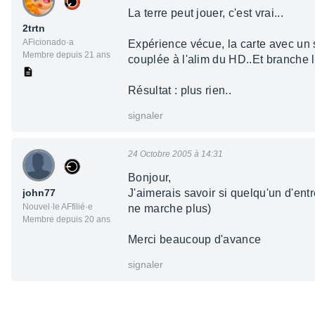
La terre peut jouer, c'est vrai...
2trtn
AFicionado·a
Expérience vécue, la carte avec un so
Membre depuis 21 ans
couplée à l'alim du HD..Et branche la
Résultat : plus rien..
signaler
24 Octobre 2005 à 14:31
Bonjour,
john77
J'aimerais savoir si quelqu'un d'ent
Nouvel·le AFfilié·e
ne marche plus)
Membre depuis 20 ans
Merci beaucoup d'avance
signaler