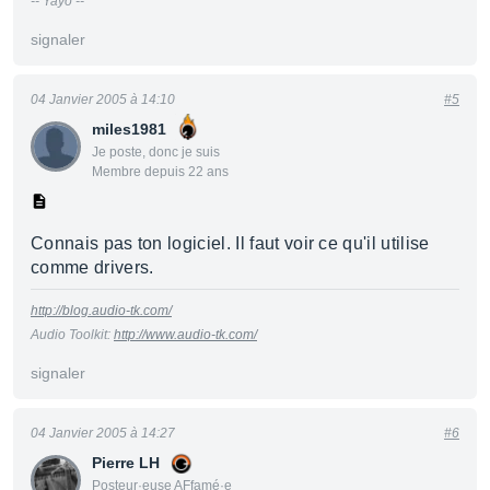
-- Yayo --
signaler
04 Janvier 2005 à 14:10
#5
miles1981
Je poste, donc je suis
Membre depuis 22 ans
Connais pas ton logiciel. Il faut voir ce qu'il utilise
comme drivers.
http://blog.audio-tk.com/
Audio Toolkit:
http://www.audio-tk.com/
signaler
04 Janvier 2005 à 14:27
#6
Pierre LH
Posteur·euse AFfamé·e