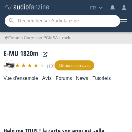
FR
Forums Carte son PCI/ISA + rack
E-MU 1820m
Déposer un avis
(13)
Vue d’ensemble
Avis
Forums
News
Tutoriels
Help me TOUS ! la carte son emu est -elle