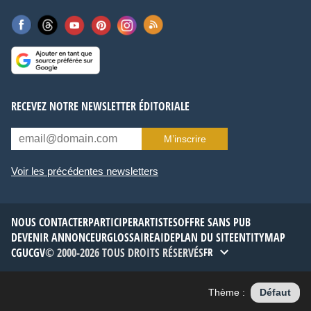
RECEVEZ NOTRE NEWSLETTER ÉDITORIALE
M’inscrire
Voir les précédentes newsletters
NOUS CONTACTER
PARTICIPER
ARTISTES
OFFRE SANS PUB
DEVENIR ANNONCEUR
GLOSSAIRE
AIDE
PLAN DU SITE
ENTITYMAP
CGU
CGV
© 2000-2026 TOUS DROITS RÉSERVÉS
FR
Thème :
Défaut