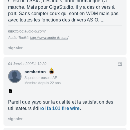
C'est de l'ASIO, ces trucs, donc normal que ça
marche. Mais pour GigaStudio, il y a des drivers à
part. Sans compter ceux qui sont en WDM mais pas
avec toutes les fonctions des drivers ASIO, ...
http://blog.audio-tk.com/
Audio Toolkit:
http://www.audio-tk.com/
signaler
04 Janvier 2005 à 19:20
#8
pemberton
Squatteur·euse d’AF
Membre depuis 22 ans
Pareil que yayo sur la qualité et la satisfation des
utilisateurs édi
rol fa 101 fire wire
.
signaler