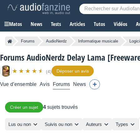
Matos
News
Tests
Articles
Tutos
Vidéos
A
Forums
AudioNerdz
Informatique musicale
Logic
Forums AudioNerdz Delay Lama [Freewar
Déposer un avis
(4)
Vue d’ensemble
Avis
Forums
News
4
sujets trouvés
Créer un sujet
Lus ou non
Suivis ou non
Auteurs
Types