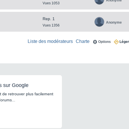
Anonyme
Vues 1053
Rep. 1
Anonyme
Vues 1356
Liste des modérateurs
Charte
Options
Lége
s sur Google
 de retrouver plus facilement
forums...