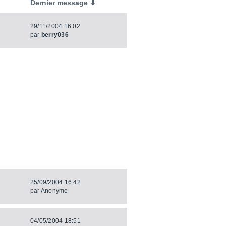
Dernier message ⬇
29/11/2004 16:02
par
berry036
25/09/2004 16:42
par
Anonyme
04/05/2004 18:51