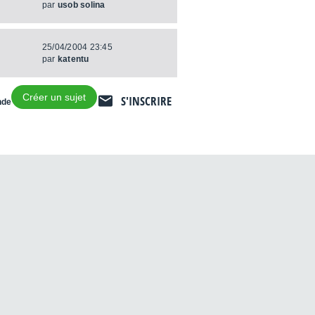
par
usob solina
25/04/2004 23:45
par
katentu
Créer un sujet
S'INSCRIRE
nde