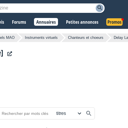
vis
Forums
Annuaires
Petites annonces
Promos
iels MAO
Instruments virtuels
Chanteurs et choeurs
Delay L
e]