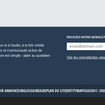
RECEVEZ NOTRE NEWSLET
 et à l’audio, à la fois média
ces et communauté active de
n est simple : aider au quotidien
Voir les précédentes new
NIR ANNONCEUR
GLOSSAIRE
AIDE
PLAN DU SITE
ENTITYMAP
CGU
CGV
© 2000