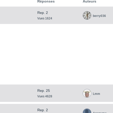
Réponses
Auteurs
Rep. 2
berry036
Vues 1624
Rep. 25
Lmm
Vues 4628
Rep. 2