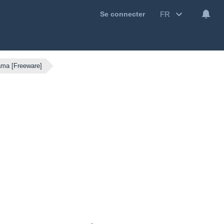
FR
Se connecter
ama [Freeware]