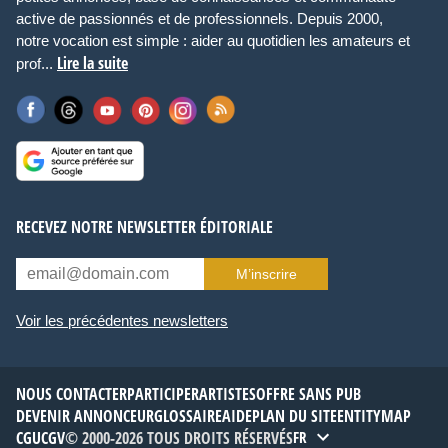
active de passionnés et de professionnels. Depuis 2000,
notre vocation est simple : aider au quotidien les amateurs et
Lire la suite
prof...
RECEVEZ NOTRE NEWSLETTER ÉDITORIALE
M’inscrire
Voir les précédentes newsletters
NOUS CONTACTER
PARTICIPER
ARTISTES
OFFRE SANS PUB
DEVENIR ANNONCEUR
GLOSSAIRE
AIDE
PLAN DU SITE
ENTITYMAP
CGU
CGV
© 2000-2026 TOUS DROITS RÉSERVÉS
FR