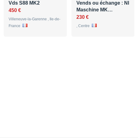
Vds S88 MK2
Vends ou échange : NI
Maschine MK…
450 €
230 €
Villeneuve-la-Garenne , Ile-de-
France
, Centre