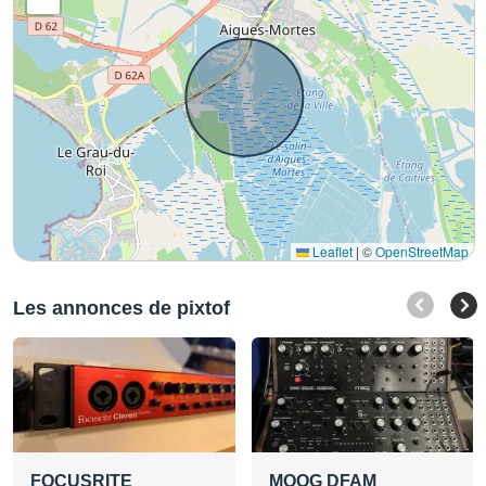
Leaflet
|
©
OpenStreetMap
Les annonces de pixtof
FOCUSRITE
MOOG DFAM