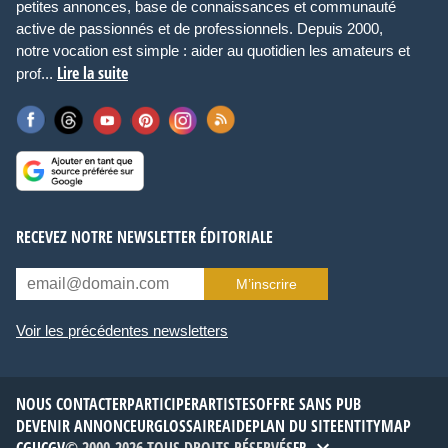
petites annonces, base de connaissances et communauté
active de passionnés et de professionnels. Depuis 2000,
notre vocation est simple : aider au quotidien les amateurs et
Lire la suite
prof...
RECEVEZ NOTRE NEWSLETTER ÉDITORIALE
M’inscrire
Voir les précédentes newsletters
NOUS CONTACTER
PARTICIPER
ARTISTES
OFFRE SANS PUB
DEVENIR ANNONCEUR
GLOSSAIRE
AIDE
PLAN DU SITE
ENTITYMAP
CGU
CGV
© 2000-2026 TOUS DROITS RÉSERVÉS
FR