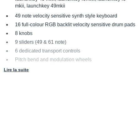
mkii, launchkey 49mkii
49 note velocity sensitive synth style keyboard
16 full-colour RGB backlit velocity sensitive drum pads
8 knobs
9 sliders (49 & 61 note)
6 dedicated transport controls
Pitch bend and modulation wheels
2 octave / transpose buttons
Lire la suite
7 segment 3 character LED display
2 Track / MIDI Channel buttons
8 mute / solo buttons plus toggle button (49 & 61 note)
3 InControl buttons (49 & 61 note)
2 full-colour RGB backlit round buttons
USB socket
DC power socket
Sustain pedal 1/4” jack socket