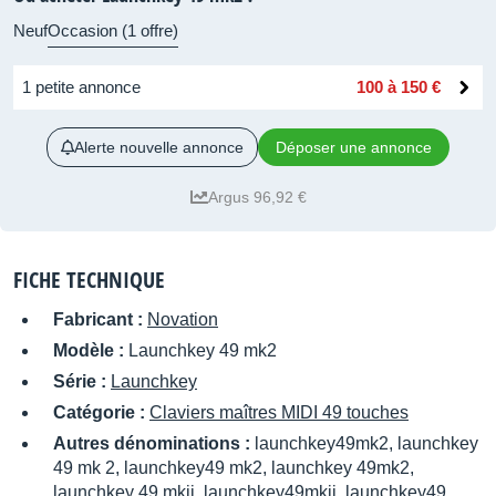
Neuf
Occasion (1 offre)
1 petite annonce
100 à 150 €
Alerte nouvelle annonce
Déposer une annonce
Argus 96,92 €
FICHE TECHNIQUE
Fabricant :
Novation
Modèle :
Launchkey 49 mk2
Série :
Launchkey
Catégorie :
Claviers maîtres MIDI 49 touches
Autres dénominations :
launchkey49mk2, launchkey
49 mk 2, launchkey49 mk2, launchkey 49mk2,
launchkey 49 mkii, launchkey49mkii, launchkey49