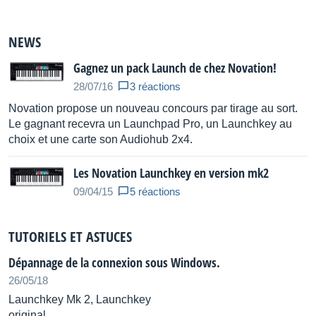
Kensington security slot
NEWS
Distribué par
Algam / La boîte noire du Musicien
Gagnez un pack Launch de chez Novation!
28/07/16
3 réactions
Novation propose un nouveau concours par tirage au sort.
Le gagnant recevra un Launchpad Pro, un Launchkey au
choix et une carte son Audiohub 2x4.
Les Novation Launchkey en version mk2
09/04/15
5 réactions
TUTORIELS ET ASTUCES
Dépannage de la connexion sous Windows.
26/05/18
Launchkey Mk 2, Launchkey
original