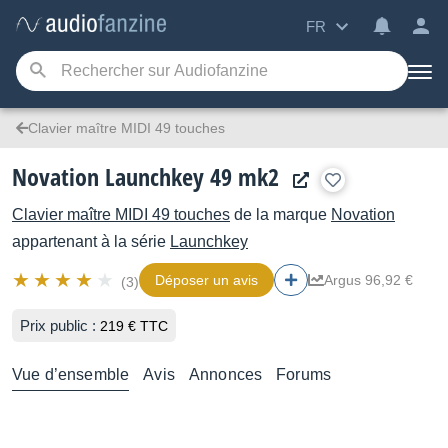
FR
Clavier maître MIDI 49 touches
Novation Launchkey 49 mk2
Clavier maître MIDI 49 touches
de la marque
Novation
appartenant à la série
Launchkey
Déposer un avis
Argus 96,92 €
(3)
Prix public :
219 € TTC
Vue d’ensemble
Avis
Annonces
Forums