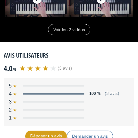
Voir les 2 vidéos
AVIS UTILISATEURS
4.0
(3 avis)
/5
5
4
100 %
(3 avis)
3
2
1
Déposer un avis
Demander un avis