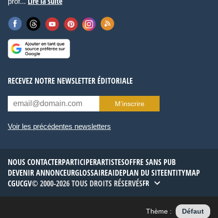
Lire la suite
prof...
RECEVEZ NOTRE NEWSLETTER ÉDITORIALE
M’inscrire
Voir les précédentes newsletters
NOUS CONTACTER
PARTICIPER
ARTISTES
OFFRE SANS PUB
DEVENIR ANNONCEUR
GLOSSAIRE
AIDE
PLAN DU SITE
ENTITYMAP
CGU
CGV
© 2000-2026 TOUS DROITS RÉSERVÉS
FR
Thème :
Défaut