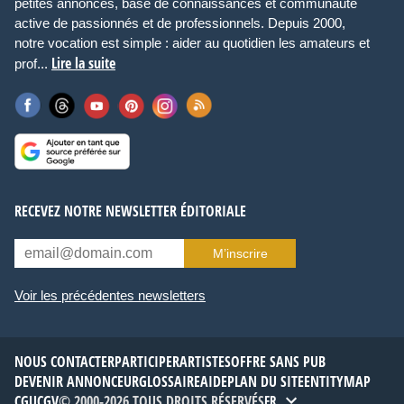
petites annonces, base de connaissances et communauté
active de passionnés et de professionnels. Depuis 2000,
notre vocation est simple : aider au quotidien les amateurs et
Lire la suite
prof...
RECEVEZ NOTRE NEWSLETTER ÉDITORIALE
M’inscrire
Voir les précédentes newsletters
NOUS CONTACTER
PARTICIPER
ARTISTES
OFFRE SANS PUB
DEVENIR ANNONCEUR
GLOSSAIRE
AIDE
PLAN DU SITE
ENTITYMAP
CGU
CGV
© 2000-2026 TOUS DROITS RÉSERVÉS
FR