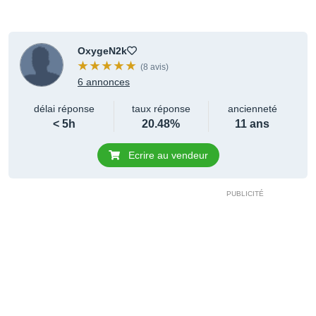
OxygeN2k
(8 avis)
6 annonces
délai réponse
taux réponse
ancienneté
< 5h
20.48%
11 ans
Ecrire au vendeur