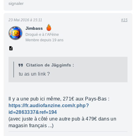
signaler
23 Mai 2016 à 15:11
#15
Jimbass
Drogué·e à l’AFéine
Membre depuis 19 ans
Citation de Jäggimfs :
tu as un link ?
Il y a une pub ici même, 271€ aux Pays-Bas :
https://fr.audiofanzine.com/r.php?
id=2863337&ref=194
(avec juste à côté une autre pub à 479€ dans un
magasin français ...)