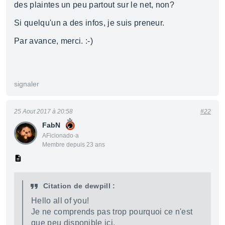
des plaintes un peu partout sur le net, non?
Si quelqu'un a des infos, je suis preneur.
Par avance, merci. :-)
signaler
25 Aout 2017 à 20:58
#22
FabN
AFicionado·a
Membre depuis 23 ans
Citation de dewpill :
Hello all of you!
Je ne comprends pas trop pourquoi ce n'est
que peu disponible ici.