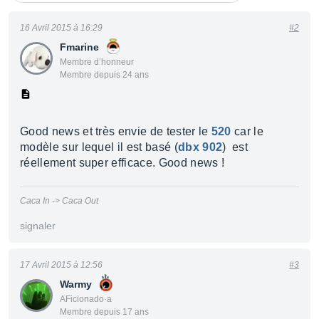
16 Avril 2015 à 16:29
#2
Fmarine
Membre d’honneur
Membre depuis 24 ans
Good news et très envie de tester le
520
car le
modèle sur lequel il est basé (
dbx 902
) est
réellement super efficace. Good news !
Caca In -> Caca Out
signaler
17 Avril 2015 à 12:56
#3
Warmy
AFicionado·a
Membre depuis 17 ans