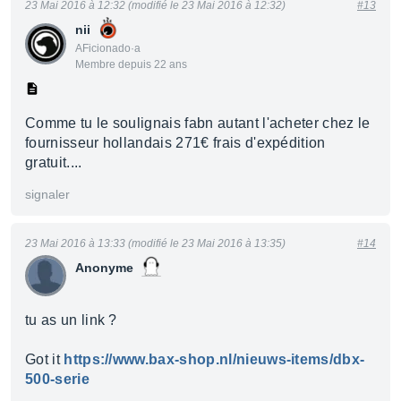
23 Mai 2016 à 12:32 (modifié le 23 Mai 2016 à 12:32)
#13
nii
AFicionado·a
Membre depuis 22 ans
Comme tu le soulignais fabn autant l'acheter chez le
fournisseur hollandais 271€ frais d'expédition
gratuit....
signaler
23 Mai 2016 à 13:33 (modifié le 23 Mai 2016 à 13:35)
#14
Anonyme
tu as un link ?
Got it
https://www.bax-shop.nl/nieuws-items/dbx-
500-serie