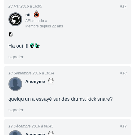
23 Mai 2016 à 16:05
#17
nii
AFicionado·a
Membre depuis 22 ans
Ha oui !!!
signaler
18 Septembre 2016 à 10:34
#18
Anonyme
quelqu un a essayé sur des drums, kick snare?
signaler
19 Décembre 2016 à 08:45
#19
Anonyme