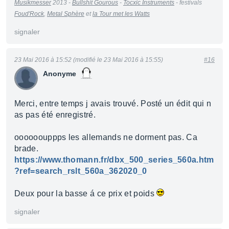
Musikmesser
2013 -
Bullshit Gourous
-
Tocxic Instruments
- festivals
Foud'Rock
,
Metal Sphère
et
la Tour met les
Watt
s
signaler
23 Mai 2016 à 15:52 (modifié le 23 Mai 2016 à 15:55)
#16
Anonyme
Merci, entre temps j avais trouvé. Posté un édit qui n
as pas été enregistré.
oooooouppps les allemands ne dorment pas. Ca
brade.
https://www.thomann.fr/dbx_500_series_560a.htm
?ref=search_rslt_560a_362020_0
Deux pour la basse á ce prix et poids
signaler