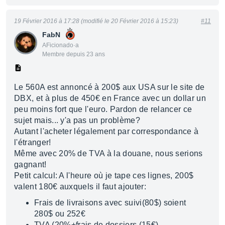
19 Février 2016 à 17:28 (modifié le 20 Février 2016 à 15:23)
#11
FabN
AFicionado·a
Membre depuis 23 ans
Le 560A est annoncé à 200$ aux USA sur le site de
DBX, et à plus de 450€ en France avec un dollar un
peu moins fort que l'euro. Pardon de relancer ce
sujet mais... y'a pas un problème?
Autant l'acheter légalement par correspondance à
l'étranger!
Même avec 20% de TVA à la douane, nous serions
gagnant!
Petit calcul: A l'heure où je tape ces lignes, 200$
valent 180€ auxquels il faut ajouter:
Frais de livraisons avec suivi(80$) soient
280$ ou 252€
TVA (20%+frais de dossiers (15€),