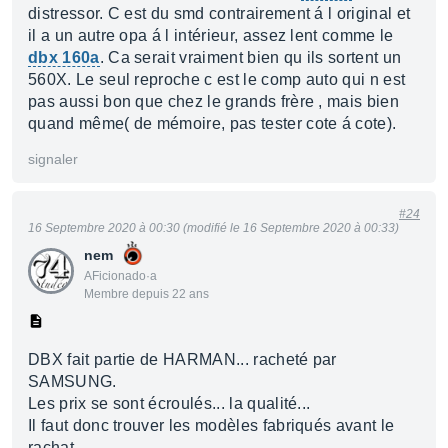
distressor. C est du smd contrairement á l original et
il a un autre opa á l intérieur, assez lent comme le
dbx 160a
. Ca serait vraiment bien qu ils sortent un
560X. Le seul reproche c est le comp auto qui n est
pas aussi bon que chez le grands frère , mais bien
quand même( de mémoire, pas tester cote á cote).
signaler
#24
16 Septembre 2020 à 00:30 (modifié le 16 Septembre 2020 à 00:33)
nem
AFicionado·a
Membre depuis 22 ans
DBX fait partie de HARMAN... racheté par
SAMSUNG.
Les prix se sont écroulés... la qualité...
Il faut donc trouver les modèles fabriqués avant le
rachat.