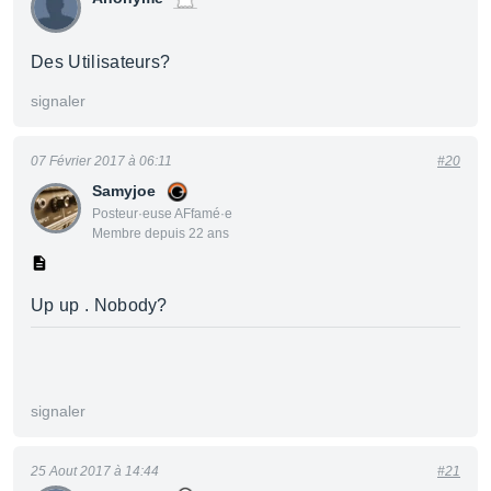
Des Utilisateurs?
signaler
07 Février 2017 à 06:11
#20
Samyjoe
Posteur·euse AFfamé·e
Membre depuis 22 ans
Up up . Nobody?
signaler
25 Aout 2017 à 14:44
#21