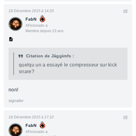
18 Décembre 2015 à 14:20
#8
FabN
AFicionado·a
Membre depuis 23 ans
Citation de Jäggimfs :
quelqu un a essayé le compresseur sur kick
snare?
non!
signaler
18 Décembre 2015 à 17:10
#9
FabN
AFicionado·a