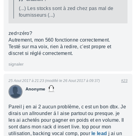
(...) Les stocks sont à zed chez pas mal de
fournisseurs (...)
zed=zéro?
Autrement, mon 560 fonctionne correctement.
Testé sur ma voix, rien à redire, c'est propre et
discret si réglé correctement.
signaler
25 Aout 2017 à 21:23 (modifié le 26 Aout 2017 à 09:37)
#23
Anonyme
Pareil j en ai 2 aucun problème, c est un bon dbx. Je
dirais un allrounder á l aise partout ou presque. je
les ai achetés pour gagner en poids et en volume. Il
sont dans mon rack d insert live. top pour mon
utilisation, backing vocal comp, pour
le lead
j ai un