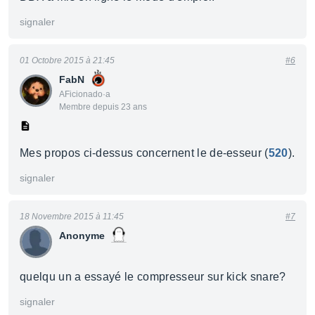
signaler
01 Octobre 2015 à 21:45
#6
FabN
AFicionado·a
Membre depuis 23 ans
Mes propos ci-dessus concernent le de-esseur (
520
).
signaler
18 Novembre 2015 à 11:45
#7
Anonyme
quelqu un a essayé le compresseur sur kick snare?
signaler