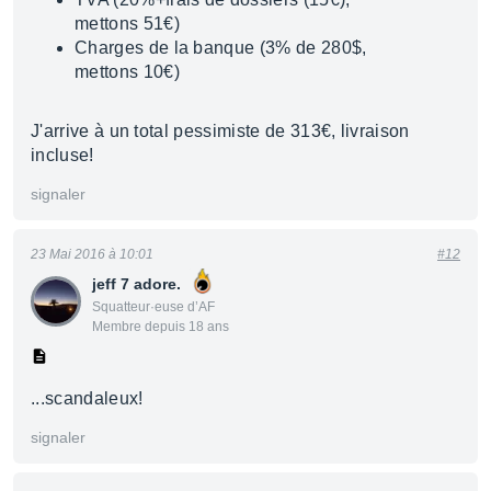
mettons 51€)
Charges de la banque (3% de 280$,
mettons 10€)
J'arrive à un total pessimiste de 313€, livraison
incluse!
signaler
23 Mai 2016 à 10:01
#12
jeff 7 adore.
Squatteur·euse d’AF
Membre depuis 18 ans
...scandaleux!
signaler