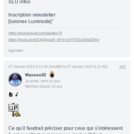
SLU infos
Inscription newsletter
[luminex Luminode]"
https://soundcloud.com/studeo74
https://youtu.be/42QgQnpxW_M?si=JqTPZGx2i9rdZOHz
signaler
07 Janvier 2023 à 12:30 (modifié le 07 Janvier 2023 à 12:46)
#25
Maxxou32
Je poste, donc je suis
Membre depuis 13 ans
Ce qu'il faudrait préciser pour ceux qui s'intéressent