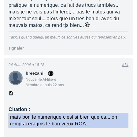
pratique le numerique, ca fait des trucs terribles...
mais je ne vois pas l'interet, c pas le matos qui va
mixer tout seul... alors que un tres bon dj avec du
mauvais matos, ca rend tjs bien...
Parfois quand quelqu'un meurt, ce sont les autres qui reposent en paix.
signaler
24 Aout 2004 à 15:18
#14
breezanil
Nouvel·le AFfilié·e
Membre depuis 22 ans
Citation :
mais bon le numerique c'est si bien que ca... on
remplacera jms le bon vieux RCA...