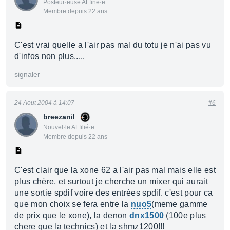
Posteur·euse AFfiné·e
Membre depuis 22 ans
C'est vrai quelle a l'air pas mal du totu je n'ai pas vu
d'infos non plus.....
signaler
24 Aout 2004 à 14:07
#6
breezanil
Nouvel·le AFfilié·e
Membre depuis 22 ans
C'est clair que la xone 62 a l'air pas mal mais elle est
plus chère, et surtout je cherche un mixer qui aurait
une sortie spdif voire des entrées spdif. c'est pour ca
que mon choix se fera entre la
nuo5
(meme gamme
de prix que le xone), la denon
dnx1500
(100e plus
chere que la technics) et la shmz1200!!!