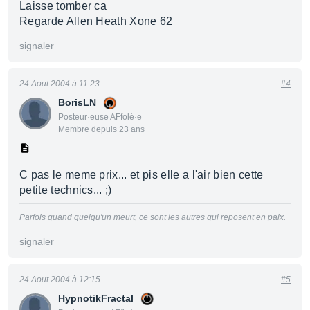
Laisse tomber ca
Regarde Allen Heath Xone 62
signaler
24 Aout 2004 à 11:23
#4
BorisLN
Posteur·euse AFfolé·e
Membre depuis 23 ans
C pas le meme prix... et pis elle a l'air bien cette
petite technics... ;)
Parfois quand quelqu'un meurt, ce sont les autres qui reposent en paix.
signaler
24 Aout 2004 à 12:15
#5
HypnotikFractal