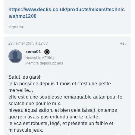
https://www.decks.co.uk/products/mixers/technic
s/shmz1200
signaler
22 Février 2005 à 12:33
#15
xema01
Nouvel·le AFfilié·e
Membre depuis 22 ans
Salut les gars!
je la possède depuis 1 mois et c'est une petite
merveille...
elle est d'une souplesse remarquable autan pour le
scratch que pour le mix.
niveau équalisation, et bien cela faisait lontemps
que je n'avais pas entendu une tel clarté.
le vca est robuste, légé, et présente un faible et
minuscule jeux.