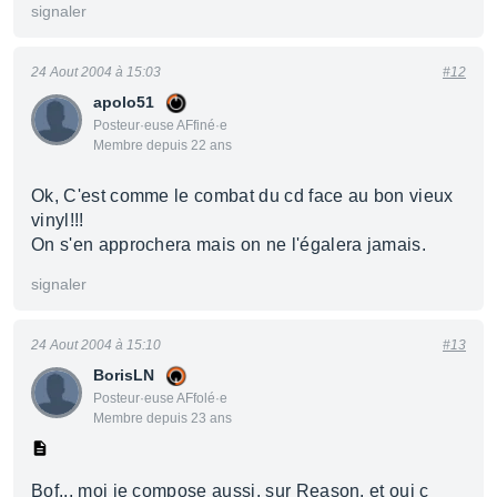
signaler
24 Aout 2004 à 15:03
#12
apolo51
Posteur·euse AFfiné·e
Membre depuis 22 ans
Ok, C'est comme le combat du cd face au bon vieux
vinyl!!!
On s'en approchera mais on ne l'égalera jamais.
signaler
24 Aout 2004 à 15:10
#13
BorisLN
Posteur·euse AFfolé·e
Membre depuis 23 ans
Bof... moi je compose aussi, sur Reason, et oui c