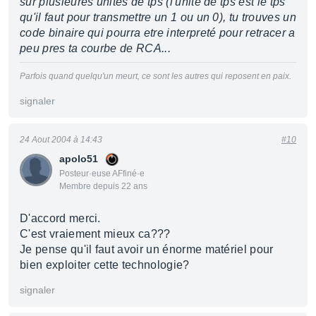
sur plusieures unités de tps (l'unité de tps est le tps
qu'il faut pour transmettre un 1 ou un 0), tu trouves un
code binaire qui pourra etre interpreté pour retracer a
peu pres ta courbe de RCA...
Parfois quand quelqu'un meurt, ce sont les autres qui reposent en paix.
signaler
24 Aout 2004 à 14:43
#10
apolo51
Posteur·euse AFfiné·e
Membre depuis 22 ans
D'accord merci.
C'est vraiement mieux ca???
Je pense qu'il faut avoir un énorme matériel pour
bien exploiter cette technologie?
signaler