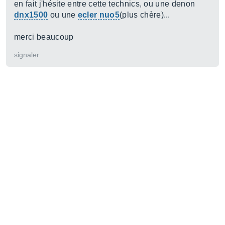
en fait j'hésite entre cette technics, ou une denon
dnx1500
ou une
ecler nuo5
(plus chère)...
merci beaucoup
signaler