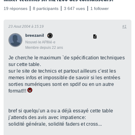
19 réponses
8 participants
3 647 vues
1 follower
23 Aout 2004 à 15:19
#1
breezanil
Nouvel·le AFfilié·e
Membre depuis 22 ans
Je cherche le maximum `de spécification techniques
sur cette table.
sur le site de technics et partout ailleurs c'est les
memes infos et impossible de savoir si les entrées
sorties numériques sont en spdif ou en un autre
format!!!
bref si quelqu'un a ou a déjà essayé cette table
j'attends des avis avec impatience:
solidité générale, solidité faders et cross...