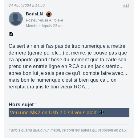
24 Aout 2004 à 14:50
#11
BorisLN
Posteur·euse AFfolé·e
Membre depuis 23 ans
Ca sert a rien si t'as pas de truc numerique a mettre
derriere (genre pc, etc...) et meme, je trouve pas que
ca apporte grand chose du moment que ta carte son
prend une entrée ligne en RCA ou en jack stéréo...
apres bon lui je sais pas ce qu'il compte faire avec...
mais bon le numerique c'est si bien que ca... on
remplacera jms le bon vieux RCA...
Hors sujet :
Veu une MK2 en Usb 2.0 sil vous plait!
Parfois quand quelqu'un meurt, ce sont les autres qui reposent en paix.