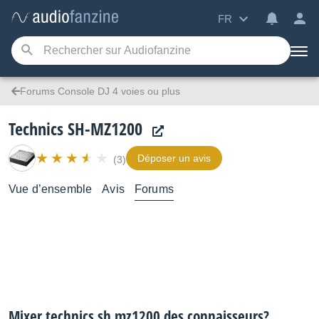
FR
Forums Console DJ 4 voies ou plus
Technics SH-MZ1200
Déposer un avis
(3)
Vue d’ensemble
Avis
Forums
Mixer technics sh mz1200 des connaisseurs?