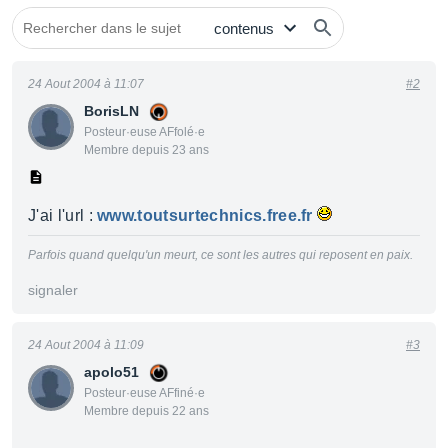
24 Aout 2004 à 11:07
#2
BorisLN
Posteur·euse AFfolé·e
Membre depuis 23 ans
J'ai l'url :
www.toutsurtechnics.free.fr
Parfois quand quelqu'un meurt, ce sont les autres qui reposent en paix.
signaler
24 Aout 2004 à 11:09
#3
apolo51
Posteur·euse AFfiné·e
Membre depuis 22 ans