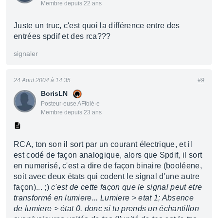
Membre depuis 22 ans
Juste un truc, c'est quoi la différence entre des
entrées spdif et des rca???
signaler
24 Aout 2004 à 14:35
#9
BorisLN
Posteur·euse AFfolé·e
Membre depuis 23 ans
RCA, ton son il sort par un courant électrique, et il
est codé de façon analogique, alors que Spdif, il sort
en numerisé, c'est a dire de façon binaire (booléene,
soit avec deux états qui codent le signal d'une autre
façon)... ;)
c'est de cette façon que le signal peut etre
transformé en lumiere... Lumiere > etat 1; Absence
de lumiere > état 0. donc si tu prends un échantillon