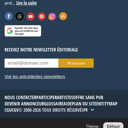
Lire la suite
prof...
RECEVEZ NOTRE NEWSLETTER ÉDITORIALE
M’inscrire
Voir les précédentes newsletters
NOUS CONTACTER
PARTICIPER
ARTISTES
OFFRE SANS PUB
DEVENIR ANNONCEUR
GLOSSAIRE
AIDE
PLAN DU SITE
ENTITYMAP
CGU
CGV
© 2000-2026 TOUS DROITS RÉSERVÉS
FR
Thème :
Défaut