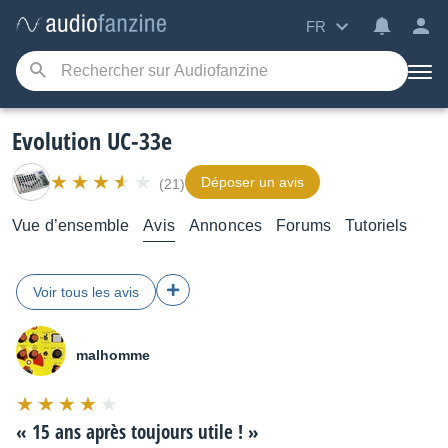
FR
Evolution UC-33e
Déposer un avis
(21)
Vue d’ensemble
Avis
Annonces
Forums
Tutoriels
Voir tous les avis
malhomme
Note
:
«
15 ans après toujours utile !
»
8