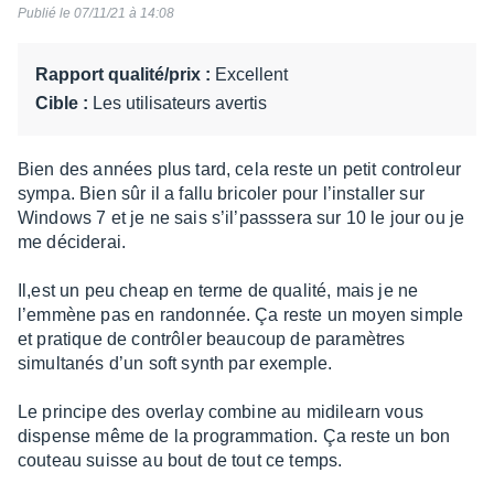
sur
Publié le 07/11/21 à 14:08
10
Rapport qualité/prix :
Excellent
Cible :
Les utilisateurs avertis
Bien des années plus tard, cela reste un petit controleur
sympa. Bien sûr il a fallu bricoler pour l’installer sur
Windows 7 et je ne sais s’il’passsera sur 10 le jour ou je
me déciderai.
Il,est un peu cheap en terme de qualité, mais je ne
l’emmène pas en randonnée. Ça reste un moyen simple
et pratique de contrôler beaucoup de paramètres
simultanés d’un soft synth par exemple.
Le principe des overlay combine au midilearn vous
dispense même de la programmation. Ça reste un bon
couteau suisse au bout de tout ce temps.