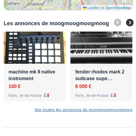
Leaflet
|
©
OpenStreetMap
Les annonces de moogmoogmoogmoog
machine mk II native
fender rhodes mark 2
instrument
suitcase supe…
100 €
6 000 €
Paris , Ile-de-France
Paris , Ile-de-France
Voir toutes les annonces de moogmoogmoogmoog