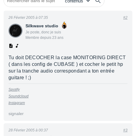
26 Février 2005 à 07:35
#2
Silkwave studio
Je poste, donc je suis
Membre depuis 23 ans
Tu doit DECOCHER la case MONITORING DIRECT
( dans les config de CUBASE ) et cocher le petit hp
sur la tranche audio correspondant a ton entrée
guitare ! ;)
Spotify
Soundcloud
Instagram
signaler
28 Février 2005 à 00:37
#3