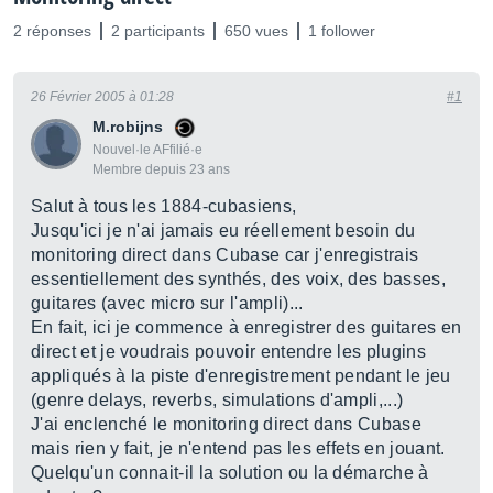
2 réponses
2 participants
650 vues
1 follower
26 Février 2005 à 01:28
#1
M.robijns
Nouvel·le AFfilié·e
Membre depuis 23 ans
Salut à tous les 1884-cubasiens,
Jusqu'ici je n'ai jamais eu réellement besoin du
monitoring direct dans Cubase car j'enregistrais
essentiellement des synthés, des voix, des basses,
guitares (avec micro sur l'ampli)...
En fait, ici je commence à enregistrer des guitares en
direct et je voudrais pouvoir entendre les plugins
appliqués à la piste d'enregistrement pendant le jeu
(genre delays, reverbs, simulations d'ampli,...)
J'ai enclenché le monitoring direct dans Cubase
mais rien y fait, je n'entend pas les effets en jouant.
Quelqu'un connait-il la solution ou la démarche à