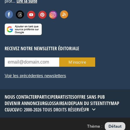
Lire la suite
prof...
RECEVEZ NOTRE NEWSLETTER ÉDITORIALE
M’inscrire
Voir les précédentes newsletters
NOUS CONTACTER
PARTICIPER
ARTISTES
OFFRE SANS PUB
DEVENIR ANNONCEUR
GLOSSAIRE
AIDE
PLAN DU SITE
ENTITYMAP
CGU
CGV
© 2000-2026 TOUS DROITS RÉSERVÉS
FR
Thème :
Défaut