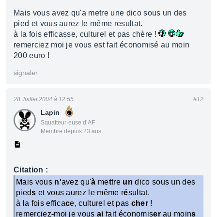
Mais vous avez qu'a metre une dico sous un des
pied et vous aurez le même resultat.
à la fois efficasse, culturel et pas chère !
remerciez moi je vous est fait économisé au moin
200 euro !
signaler
28 Juillet 2004 à 12:55
#12
Lapin
Squatteur·euse d’AF
Membre depuis 23 ans
Citation :
Mais vous
n'
avez qu'
à
me
t
tre
un
dico sous un des
pied
s
et vous aurez le même r
é
sultat.
à la fois effica
c
e, culturel et pas
cher
!
remerciez
-
moi je vous
ai
fait économis
er
au moin
s