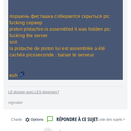
поршень фисташка собирается скрыться ps:
fucking сервер
piston pistachio is assembled it was hidden ps:
fucking the server
soit
la pistache de piston lui est assemblée a été
cachée picoseconde : baiser le serveur
euh
LE dossier avec LES réponses?
signaler
RÉPONDRE À CE SUJET
Charte
Options
< Liste des sujets