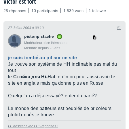
Victor est fort
25 réponses
10 participants
1 539 vues
1 follower
27 Juillet 2004 à 09:10
#1
pistonpistache
Modérateur·trice thématique
Membre depuis 23 ans
je suis tombé au pif sur ce site
Je trouve son système de HH inclinable pas mal du
tout
le
Стойка для Hi-Hat
. enfin on peut aussi avoir le
site en anglais mais ça donne plus en Russe.
Quelqu'un a déja essayé? entendu parlé?
Le monde des batteurs est peuplés de bricoleurs
plutot doués je trouve
LE dossier avec LES réponses?