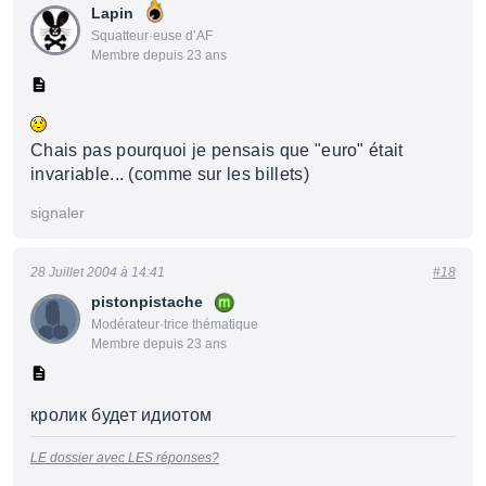
Lapin
Squatteur·euse d’AF
Membre depuis 23 ans
Chais pas pourquoi je pensais que "euro" était
invariable... (comme sur les billets)
signaler
28 Juillet 2004 à 14:41
#18
pistonpistache
Modérateur·trice thématique
Membre depuis 23 ans
кролик будет идиотом
LE dossier avec LES réponses?