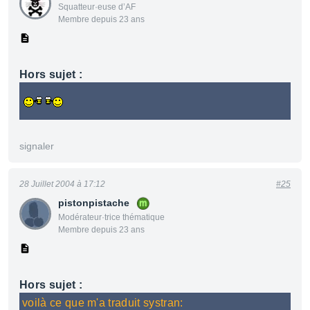
Squatteur·euse d’AF
Membre depuis 23 ans
Hors sujet :
signaler
28 Juillet 2004 à 17:12
#25
pistonpistache
Modérateur·trice thématique
Membre depuis 23 ans
Hors sujet :
voilà ce que m'a traduit systran: