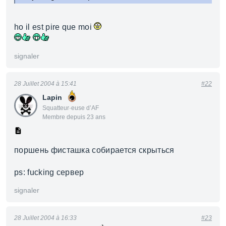
ho il est pire que moi
signaler
28 Juillet 2004 à 15:41
#22
Lapin
Squatteur·euse d’AF
Membre depuis 23 ans
поршень фисташка собирается скрыться
ps: fucking сервер
signaler
28 Juillet 2004 à 16:33
#23