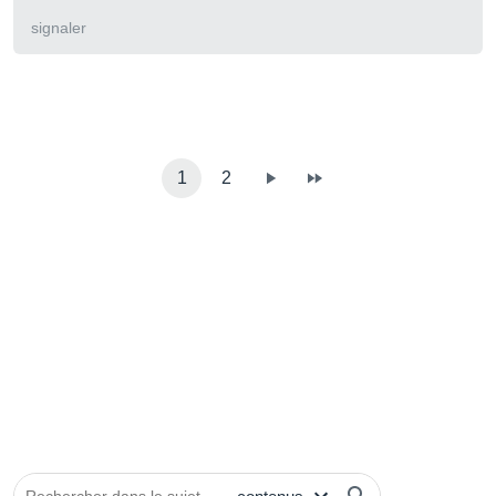
signaler
1
2