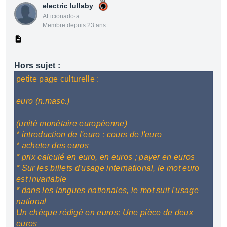
electric lullaby
AFicionado·a
Membre depuis 23 ans
Hors sujet :
petite page culturelle :
euro (n.masc.)
(unité monétaire européenne)
* introduction de l'euro ; cours de l'euro
* acheter des euros
* prix calculé en euro, en euros ; payer en euros
* Sur les billets d'usage international, le mot euro
est invariable
* dans les langues nationales, le mot suit l'usage
national
Un chèque rédigé en euros; Une pièce de deux
euros