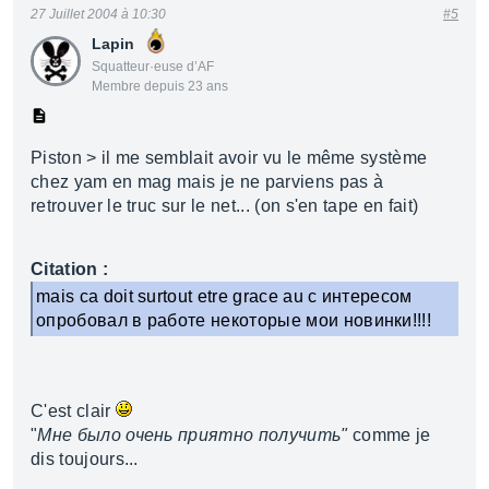
27 Juillet 2004 à 10:30
#5
Lapin
Squatteur·euse d’AF
Membre depuis 23 ans
Piston > il me semblait avoir vu le même système
chez yam en mag mais je ne parviens pas à
retrouver le truc sur le net... (on s'en tape en fait)
Citation :
mais ca doit surtout etre grace au с интересом
опробовал в работе некоторые мои новинки!!!!
C'est clair
"
Мне было очень приятно получить"
comme je
dis toujours...