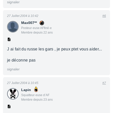
signaler
27 Juillet 2004 à 10:42
#6
Max007**
Posteur·euse AFfiné·e
Membre depuis 22 ans
J ai fait du russe les gars , je peux ptet vous aider...
je déconne pas
signaler
27 Juillet 2004 à 10:45
#7
Lapin
Squatteur·euse d’AF
Membre depuis 23 ans