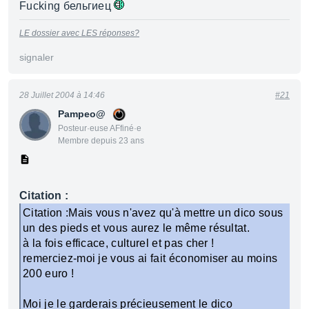
Fucking бельгиец
LE dossier avec LES réponses?
signaler
28 Juillet 2004 à 14:46
#21
Pampeo@
Posteur·euse AFfiné·e
Membre depuis 23 ans
Citation :
Citation :Mais vous n'avez qu'à mettre un dico sous
un des pieds et vous aurez le même résultat.
à la fois efficace, culturel et pas cher !
remerciez-moi je vous ai fait économiser au moins
200 euro !
Moi je le garderais précieusement le dico