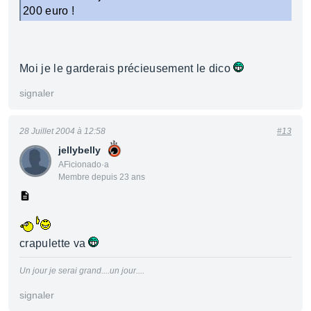
200 euro !
Moi je le garderais précieusement le dico
signaler
28 Juillet 2004 à 12:58
#13
jellybelly
AFicionado·a
Membre depuis 23 ans
crapulette va
Un jour je serai grand....un jour....
signaler