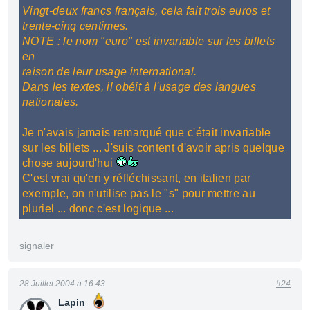
Vingt-deux francs français, cela fait trois euros et
trente-cinq centimes.
NOTE : le nom "euro" est invariable sur les billets
en
raison de leur usage international.
Dans les textes, il obéit à l'usage des langues
nationales.
Je n'avais jamais remarqué que c'était invariable
sur les billets ... J'suis content d'avoir apris quelque
chose aujourd'hui
C'est vrai qu'en y réfléchissant, en italien par
exemple, on n'utilise pas le "s" pour mettre au
pluriel ... donc c'est logique ...
signaler
28 Juillet 2004 à 16:43
#24
Lapin