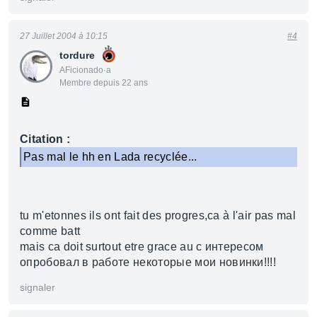
27 Juillet 2004 à 10:15
#4
tordure
AFicionado·a
Membre depuis 22 ans
Citation :
Pas mal le hh en Lada recyclée...
tu m'etonnes ils ont fait des progres,ca à l'air pas mal
comme batt
mais ca doit surtout etre grace au с интересом
опробовал в работе некоторые мои новинки!!!!
signaler