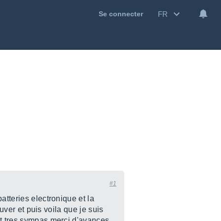
FR
Se connecter
#1
atteries electronique et la
ouver et puis voila que je suis
nt tres sympas merci d'avances