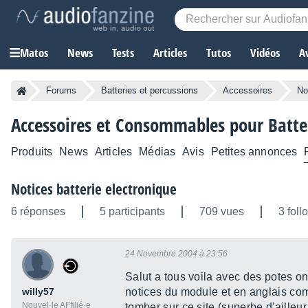
Matos
News
Tests
Articles
Tutos
Vidéos
A
Forums
Batteries et percussions
Accessoires
No
Accessoires et Consommables pour Batter
Produits
News
Articles
Médias
Avis
Petites annonces
Notices batterie electronique
6 réponses
5 participants
709 vues
3 foll
24 Novembre 2004 à 23:56
Salut a tous voila avec des potes on
willy57
notices du module et en anglais comme 
Nouvel·le AFfilié·e
tomber sur ce site (superbe d'aille