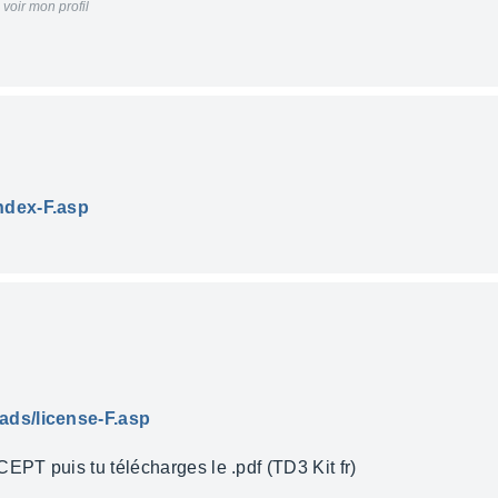
voir mon profil
ndex-F.asp
ads/license-F.asp
EPT puis tu télécharges le .pdf (TD3 Kit fr)