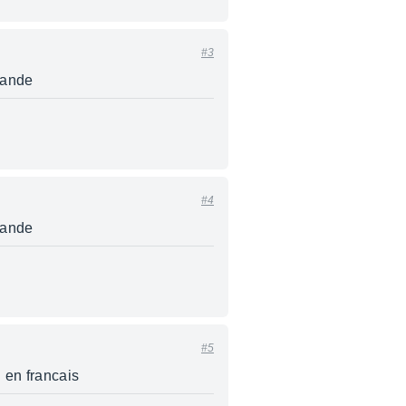
#3
mande
#4
mande
#5
 en francais