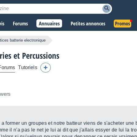
vis
Forums
Annuaires
Petites annonces
Promos
tices batterie electronique
ies et Percussions
Forums
Tutoriels
owers
 a former un groupes et notre batteur viens de s'acheter une b
il n'a pas le net je lui ai dit que j'allais essyer de lui la tr
ur )alors si qu'uelqun pourais nous depanner ce serais vraime