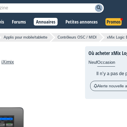
vis
Forums
Annuaires
Petites annonces
Promos
Applis pour mobile/tablette
Contrôleurs OSC / MIDI
xMix Logic 
Où acheter xMix Log
e
iXimix
Neuf
Occasion
Il n’y a pas de
Alerte nouvelle