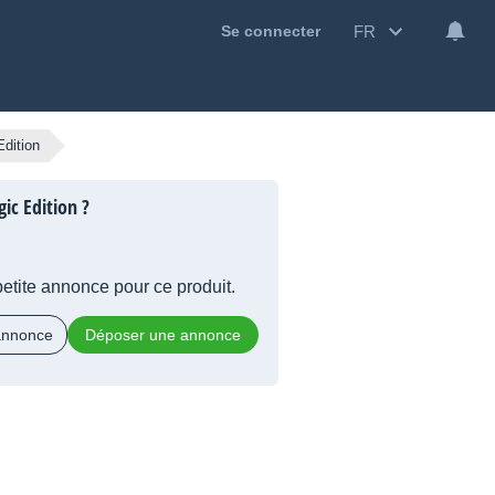
FR
Se connecter
Edition
ic Edition ?
 petite annonce pour ce produit.
 annonce
Déposer une annonce