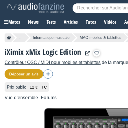
Matos
News
Tests
Articles
Tutos
Vidéos
A
...
Informatique musicale
MAO mobiles & tablettes
iXimix xMix Logic Edition
Contrôleur OSC / MIDI pour mobiles et tablettes
de la marqu
Déposer un avis
Prix public :
12 € TTC
Vue d’ensemble
Forums