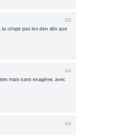
#12
, tu crispe pas les den dés que
#13
ntes mais sans exagérer, avec
#14