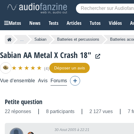
Matos
News
Tests
Articles
Tutos
Vidéos
A
...
Sabian
Batteries et percussions
Batteries aco
Sabian AA Metal X Crash 18"
Déposer un avis
(4)
Vue d’ensemble
Avis
Forums
Petite question
22 réponses
8 participants
2 127 vues
7 f
30 Aout 2005 à 22:21