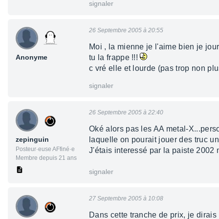
signaler
26 Septembre 2005 à 20:55
Moi , la mienne je l'aime bien je jo
Anonyme
tu la frappe !!!
c vré elle et lourde (pas trop non pl
signaler
26 Septembre 2005 à 22:40
Oké alors pas les AA metal-X...pers
zepinguin
laquelle on pourait jouer des truc 
Posteur·euse AFfiné·e
J'étais interessé par la paiste 2002
Membre depuis 21 ans
signaler
27 Septembre 2005 à 10:08
Dans cette tranche de prix, je dirais 