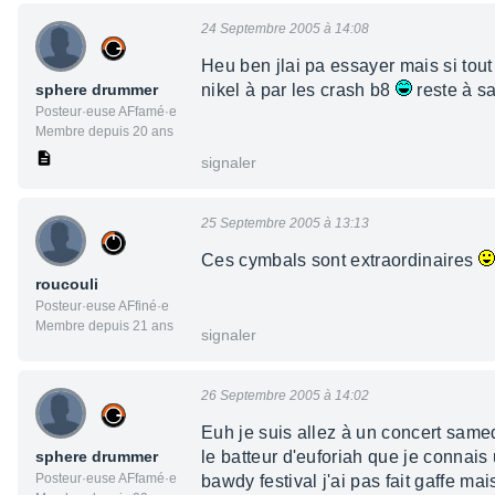
24 Septembre 2005 à 14:08
Heu ben jlai pa essayer mais si tout
sphere drummer
nikel à par les crash b8
reste à sa
Posteur·euse AFfamé·e
Membre depuis 20 ans
signaler
25 Septembre 2005 à 13:13
Ces cymbals sont extraordinaires
roucouli
Posteur·euse AFfiné·e
Membre depuis 21 ans
signaler
26 Septembre 2005 à 14:02
Euh je suis allez à un concert samedi
sphere drummer
le batteur d'euforiah que je connais
Posteur·euse AFfamé·e
bawdy festival j'ai pas fait gaffe ma