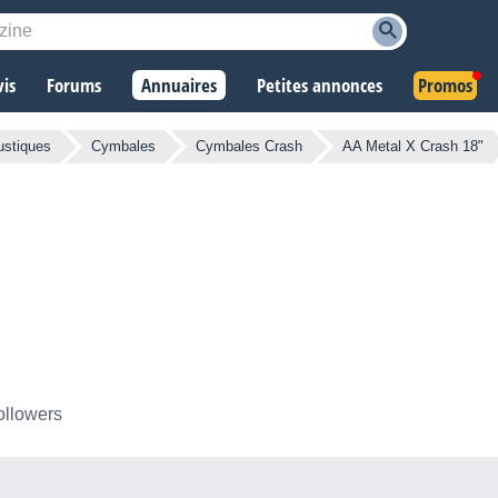
vis
Forums
Annuaires
Petites annonces
Promos
ustiques
Cymbales
Cymbales Crash
AA Metal X Crash 18"
ollowers