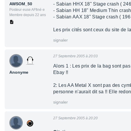
AWSOM_50
- Sabian HHX 18" Stage crash ( 246
Posteur·euse AFfiné·e
- Sabian HH 18" Medium Thin crash 
Membre depuis 22 ans
- Sabian AAX 18" Stage crash ( 196 
Les prix cités sont ceux du site de 
signaler
27 Septembre 2005 à 20:03
Alors 1 : Les prix de la bag sont pa
Anonyme
Ebay !!
2: Les AA Metal X sont pas des cymb
personne n'aurait dit sa !! Elle re
signaler
27 Septembre 2005 à 20:20