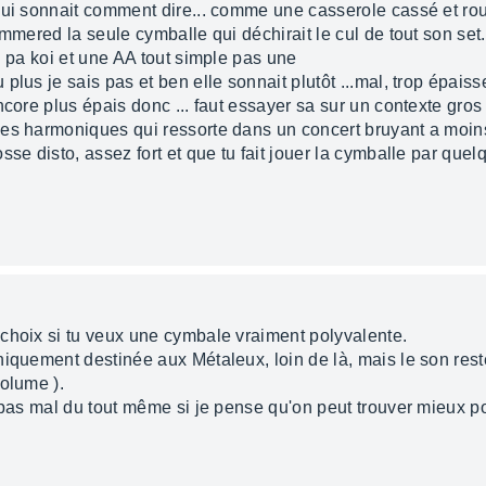
qui sonnait comment dire... comme une casserole cassé et ro
ammered la seule cymballe qui déchirait le cul de tout son set.
i pa koi et une AA tout simple pas une
lus je sais pas et ben elle sonnait plutôt ...mal, trop épaisse
encore plus épais donc ... faut essayer sa sur un contexte gr
les harmoniques qui ressorte dans un concert bruyant a moin
se disto, assez fort et que tu fait jouer la cymballe par quel
choix si tu veux une cymbale vraiment polyvalente.
niquement destinée aux Métaleux, loin de là, mais le son re
olume ).
 pas mal du tout même si je pense qu'on peut trouver mieux p