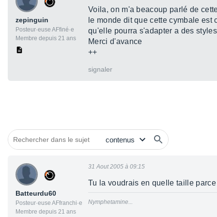
Voila, on m'a beacoup parlé de cette
zepinguin
le monde dit que cette cymbale est c
Posteur·euse AFfiné·e
qu'elle pourra s'adapter a des styles
Membre depuis 21 ans
Merci d'avance
++
signaler
31 Aout 2005 à 09:15
Tu la voudrais en quelle taille parc
Batteurdu60
Nymphetamine...
Posteur·euse AFfranchi·e
Membre depuis 21 ans