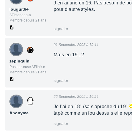
J en ai une en 16. Pas besoin de bou
louguit64
pour d autre styles.
AFicionado·a
Membre depuis 21 ans
signaler
01 Septembre 2005 à 19:44
Mais en 19...?
zepinguin
Posteur·euse AFfiné·e
Membre depuis 21 ans
signaler
22 Septembre 2005 à 16:54
Je l'ai en 18" (sa s'aproche du 19"
Anonyme
tapé comme un fou dessu s elle repon t
signaler