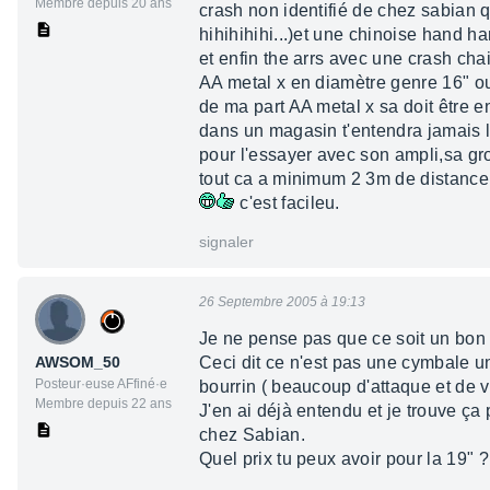
Membre depuis 20 ans
crash non identifié de chez sabian 
hihihihihi...)et une chinoise hand h
et enfin the arrs avec une crash cha
AA metal x en diamètre genre 16" ou p
de ma part AA metal x sa doit être 
dans un magasin t'entendra jamais 
pour l'essayer avec son ampli,sa gros
tout ca a minimum 2 3m de distance
c'est facileu.
signaler
26 Septembre 2005 à 19:13
Je ne pense pas que ce soit un bon 
AWSOM_50
Ceci dit ce n'est pas une cymbale u
Posteur·euse AFfiné·e
bourrin ( beaucoup d'attaque et de v
Membre depuis 22 ans
J'en ai déjà entendu et je trouve ça
chez Sabian.
Quel prix tu peux avoir pour la 19" ?