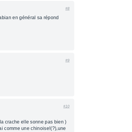
#8
 sabian en général sa répond
#9
#10
 la crache elle sonne pas bien )
onnai comme une chinoise!(?),une