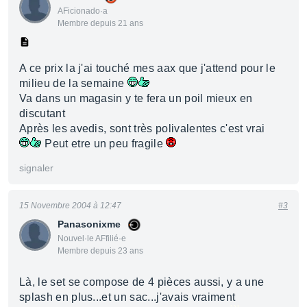
AFicionado·a
Membre depuis 21 ans
A ce prix la j'ai touché mes aax que j'attend pour le
milieu de la semaine
Va dans un magasin y te fera un poil mieux en
discutant
Après les avedis, sont très polivalentes c'est vrai
Peut etre un peu fragile
signaler
15 Novembre 2004 à 12:47
#3
Panasonixme
Nouvel·le AFfilié·e
Membre depuis 23 ans
Là, le set se compose de 4 pièces aussi, y a une
splash en plus...et un sac...j'avais vraiment