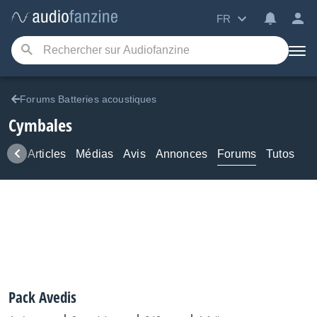
FR
Forums Batteries acoustiques
Cymbales
ews
Articles
Médias
Avis
Annonces
Forums
Tutos
Pack Avedis