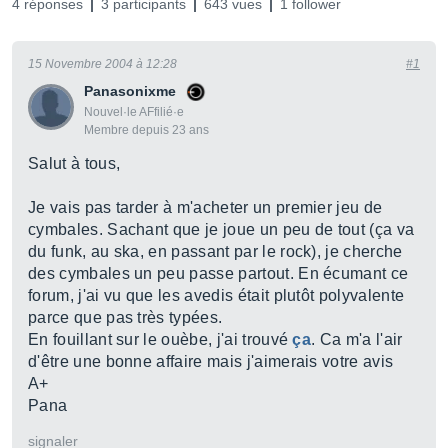
4 réponses
3 participants
643 vues
1 follower
15 Novembre 2004 à 12:28
#1
Panasonixme
Nouvel·le AFfilié·e
Membre depuis 23 ans
Salut à tous,
Je vais pas tarder à m'acheter un premier jeu de
cymbales. Sachant que je joue un peu de tout (ça va
du funk, au ska, en passant par le rock), je cherche
des cymbales un peu passe partout. En écumant ce
forum, j'ai vu que les avedis était plutôt polyvalente
parce que pas très typées.
En fouillant sur le ouèbe, j'ai trouvé
ça
. Ca m'a l'air
d'être une bonne affaire mais j'aimerais votre avis
A+
Pana
signaler