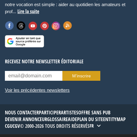
notre vocation est simple : aider au quotidien les amateurs et
Lire la suite
prof...
RECEVEZ NOTRE NEWSLETTER ÉDITORIALE
M’inscrire
Voir les précédentes newsletters
NOUS CONTACTER
PARTICIPER
ARTISTES
OFFRE SANS PUB
DEVENIR ANNONCEUR
GLOSSAIRE
AIDE
PLAN DU SITE
ENTITYMAP
CGU
CGV
© 2000-2026 TOUS DROITS RÉSERVÉS
FR