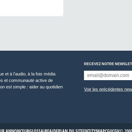
RECEVEZ NOTRE NEWSLET
 et à l’audio, à la fois média
ces et communauté active de
n est simple : aider au quotidien
Voir les précédentes new
NIR ANNONCEUR
GLOSSAIRE
AIDE
PLAN DU SITE
ENTITYMAP
CGU
CGV
© 2000