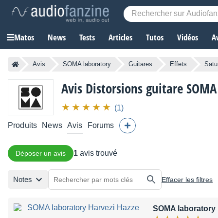
Matos
News
Tests
Articles
Tutos
Vidéos
A
Avis
SOMA laboratory
Guitares
Effets
Satu
Avis Distorsions guitare SOMA
(1)
Produits
News
Avis
Forums
1
avis trouvé
Déposer un avis
Notes
Effacer les filtres
SOMA laboratory 