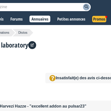
vis
Forums
Annuaires
Petites annonces
Promos
rations
Distos
 laboratory
Insatisfait(e) des avis ci-des
Harvezi Hazze
- "excellent addon au pulsar23"