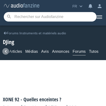
FR
Forums Instruments et matériels audio
DJing
ews
Articles
Médias
Avis
Annonces
Forums
Tutos
XONE 92 - Quelles enceintes ?