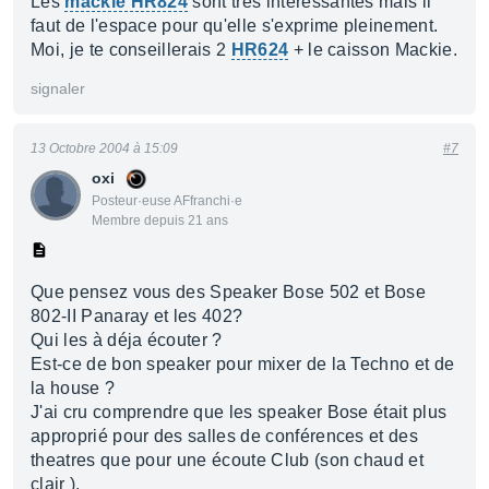
Les
mackie HR824
sont très interessantes mais il
faut de l'espace pour qu'elle s'exprime pleinement.
Moi, je te conseillerais 2
HR624
+ le caisson Mackie.
signaler
13 Octobre 2004 à 15:09
#7
oxi
Posteur·euse AFfranchi·e
Membre depuis 21 ans
Que pensez vous des Speaker Bose 502 et Bose
802-II Panaray et les 402?
Qui les à déja écouter ?
Est-ce de bon speaker pour mixer de la Techno et de
la house ?
J'ai cru comprendre que les speaker Bose était plus
approprié pour des salles de conférences et des
theatres que pour une écoute Club (son chaud et
clair ).