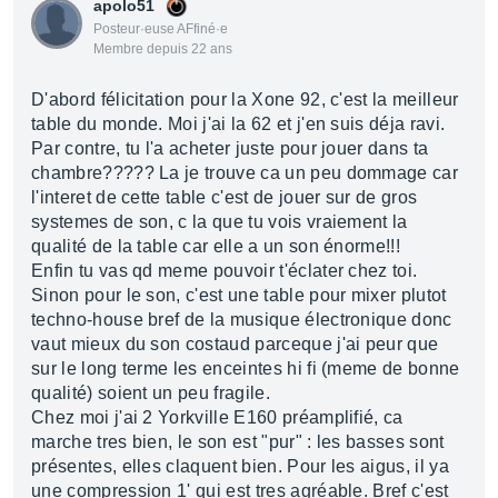
apolo51
Posteur·euse AFfiné·e
Membre depuis 22 ans
D'abord félicitation pour la Xone 92, c'est la meilleur
table du monde. Moi j'ai la 62 et j'en suis déja ravi.
Par contre, tu l'a acheter juste pour jouer dans ta
chambre????? La je trouve ca un peu dommage car
l'interet de cette table c'est de jouer sur de gros
systemes de son, c la que tu vois vraiement la
qualité de la table car elle a un son énorme!!!
Enfin tu vas qd meme pouvoir t'éclater chez toi.
Sinon pour le son, c'est une table pour mixer plutot
techno-house bref de la musique électronique donc
vaut mieux du son costaud parceque j'ai peur que
sur le long terme les enceintes hi fi (meme de bonne
qualité) soient un peu fragile.
Chez moi j'ai 2 Yorkville E160 préamplifié, ca
marche tres bien, le son est "pur" : les basses sont
présentes, elles claquent bien. Pour les aigus, il ya
une compression 1' qui est tres agréable. Bref c'est