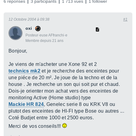
6 réponses
3 participants
1 713 vues
1 follower
12 Octobre 2004 à 09:38
#1
oxi
Posteur·euse AFfranchi·e
Membre depuis 21 ans
Bonjour,
Je viens de m'acheter une Xone 92 et 2
technics mk2
et je recherche des enceintes pour
une piéce de 20 m². Je joue de la techno et de la
house . Je recherche un son qui soit pur et chaud.
Dois-je orienter mon achat vers des enceintes de
monitoring Active (Home studio) type
Mackie HR 824
, Genelec serie 8 ou KRK V8 ou
plutot des enceintes de HI-FI type Bose ou autres ...
Coté Budjet entre 1000 et 2500 euros.
Merci de vos conseils!!!