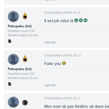
16 Décembre 2004 à 16:12
Il est joli celui là
Pakupaku (lcl)
Squatteur·euse d’AF
Membre depuis 23 ans
signaler
16 Décembre 2004 à 16:13
Fake you
Pakupaku (lcl)
Squatteur·euse d’AF
Membre depuis 23 ans
signaler
16 Décembre 2004 à 16:17
Mon nom sé pas frédéric sé dave (en