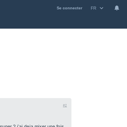
FR
Se connecter
#1
 super ? j'ai deja mixer une fois