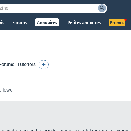
vis
Forums
Annuaires
Petites annonces
Promos
Forums
Tutoriels
ollower
p mais deja po mal je voudrai savoir si la tekincs sait vraiment