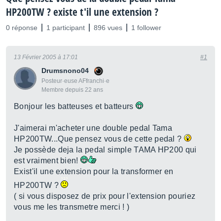
HP200TW ? existe t'il une extension ?
0 réponse
1 participant
896 vues
1 follower
13 Février 2005 à 17:01
#1
Drumsnono04
Posteur·euse AFfranchi·e
Membre depuis 22 ans
Bonjour les batteuses et batteurs
J'aimerai m'acheter une double pedal Tama
HP200TW...Que pensez vous de cette pedal ?
Je possède deja la pedal simple TAMA HP200 qui
est vraiment bien!
Exist'il une extension pour la transformer en
HP200TW ?
( si vous disposez de prix pour l'extension pouriez
vous me les transmetre merci ! )