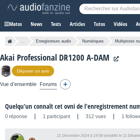
Matos
News
Tests
Articles
Tutos
Vidéos
A
...
Enregistreurs audio
Numériques
Multipistes n
Akai Professional DR1200 A-DAM
Déposer un avis
Vue d’ensemble
Forums
Quelqu'un connaît cet ovni de l'enregistrement nu
0 réponse
1 participant
312 vues
1 follow
11 Décembre 2024 à 19:08 (modifié le 11 Décem