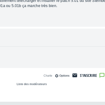
tivement télécharger et installer le patch 5.01 du site Steinb
01a ou 5.01b ça marche très bien.
S'INSCRIRE
Charte
Options
Liste des modérateurs