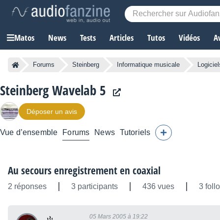
Matos
News
Tests
Articles
Tutos
Vidéos
A
Forums
Steinberg
Informatique musicale
Logicie
Steinberg Wavelab 5
Déposer un avis
Vue d’ensemble
Forums
News
Tutoriels
Au secours enregistrement en coaxial
2 réponses
3 participants
436 vues
3 foll
05 Mars 2005 à 19:22