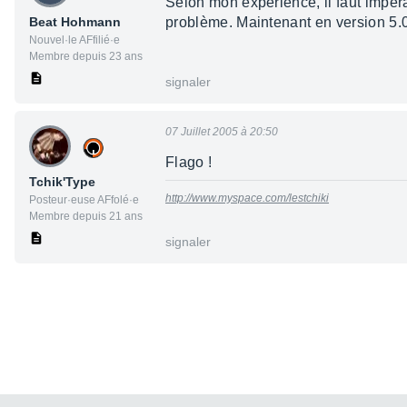
Selon mon expérience, il faut impéra
Beat Hohmann
problème. Maintenant en version 5.
Nouvel·le AFfilié·e
Membre depuis 23 ans
signaler
07 Juillet 2005 à 20:50
Flago !
Tchik'Type
http://www.myspace.com/lestchiki
Posteur·euse AFfolé·e
Membre depuis 21 ans
signaler