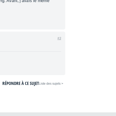
erg. Avant, j'avais le même
#3
RÉPONDRE À CE SUJET
< Liste des sujets