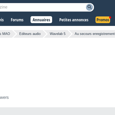
vis
Forums
Annuaires
Petites annonces
Promos
ls MAO
Editeurs audio
Wavelab 5
Au secours enregistrement
owers