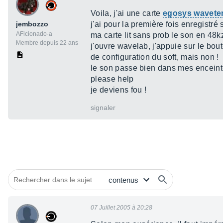
Voila, j'ai une carte
egosys wavete
jembozzo
j'ai pour la première fois enregistré 
AFicionado·a
ma carte lit sans prob le son en 48kz
Membre depuis 22 ans
j'ouvre wavelab, j'appuie sur le bout
de configuration du soft, mais non !
le son passe bien dans mes enceint
please help
je deviens fou !
signaler
07 Juillet 2005 à 20:28