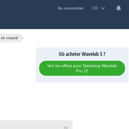
FR
Se connecter
 en coaxial
Où acheter Wavelab 5 ?
Voir les offres pour Steinberg Wavelab
Pro 12
#1