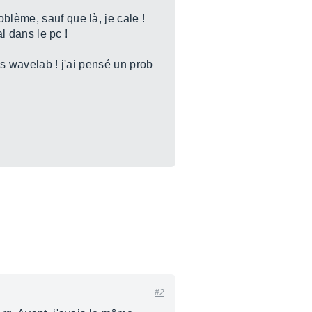
blème, sauf que là, je cale !
al dans le pc !
ns wavelab ! j'ai pensé un prob
#2