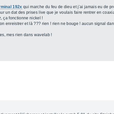
rminal 192x
qui marche du feu de dieu et j'ai jamais eu de pro
sur un dat des prises live que je voulais faire rentrer en coaxi
, ça fonctionne nickel !
on enreistrer et là ??? rien ! rien ne bouge ! aucun signal da
es, mes rien dans wavelab !