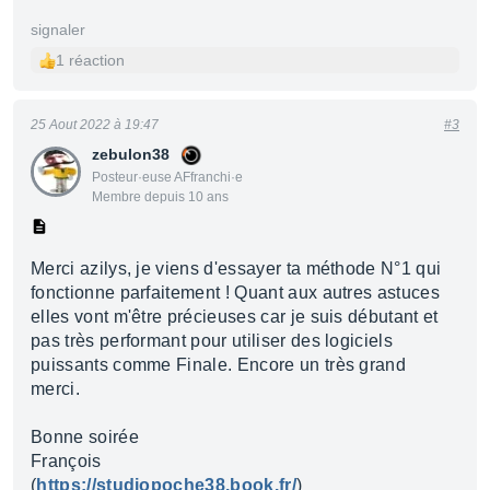
signaler
1 réaction
25 Aout 2022 à 19:47
#3
zebulon38
Posteur·euse AFfranchi·e
Membre depuis 10 ans
Merci azilys, je viens d'essayer ta méthode N°1 qui
fonctionne parfaitement ! Quant aux autres astuces
elles vont m'être précieuses car je suis débutant et
pas très performant pour utiliser des logiciels
puissants comme Finale. Encore un très grand
merci.
Bonne soirée
François
(
https://studiopoche38.book.fr/
)