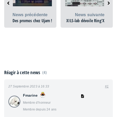
News précédente
News suivante
Des promos chez Ujam !
XILS-lab dévoile Ring'X
Réagir à cette news
(4)
27 Septembre 2023 à 16:33
#1
Fmarine
Membre d’honneur
Membre depuis 24 ans