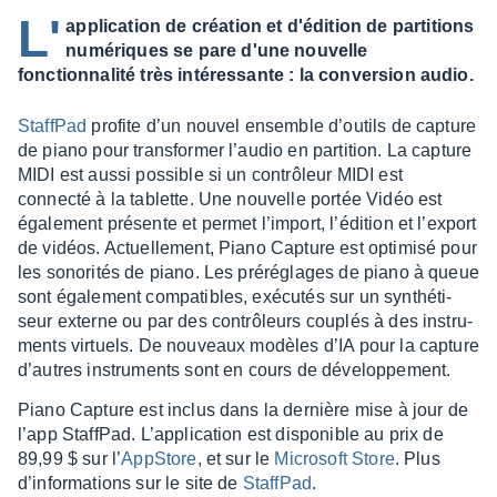
L'
application de création et d'édition de partitions
numériques se pare d'une nouvelle
fonctionnalité très intéressante : la conversion audio.
Staff­Pad
profite d’un nouvel ensemble d’ou­tils de capture
de piano pour trans­for­mer l’au­dio en parti­tion. La capture
MIDI est aussi possible si un contrô­leur MIDI est
connecté à la tablette. Une nouvelle portée Vidéo est
égale­ment présente et permet l’im­port, l’édi­tion et l’ex­port
de vidéos. Actuel­le­ment, Piano Capture est opti­misé pour
les sono­ri­tés de piano. Les préré­glages de piano à queue
sont égale­ment compa­tibles, exécu­tés sur un synthé­ti­
seur externe ou par des contrô­leurs couplés à des instru­
ments virtuels. De nouveaux modèles d’IA pour la capture
d’autres instru­ments sont en cours de déve­lop­pe­ment.
Piano Capture est inclus dans la dernière mise à jour de
l’app Staff­Pad. L’ap­pli­ca­tion est dispo­nible au prix de
89,99 $ sur l’
AppS­tore
, et sur le
Micro­soft Store
. Plus
d’in­for­ma­tions sur le site de
Staff­Pad
.