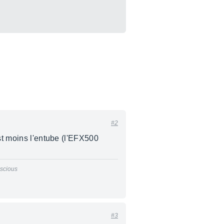
#2
est moins l'entube (l'EFX500
nscious
#3