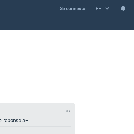
FR
Se connecter
#1
tre reponse a+