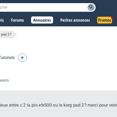
vis
Forums
Annuaires
Petites annonces
Promos
s pad 2?
Tutoriels
owers
 mieux entre c 2 la pio efx500 ou le korg pad 2? merci pour vo