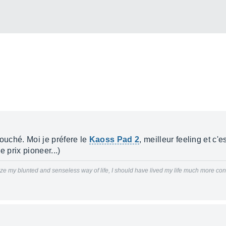
touché. Moi je préfere le
Kaoss Pad 2
, meilleur feeling et c'
e prix pioneer...)
realize my blunted and senseless way of life, I should have lived my life much more co