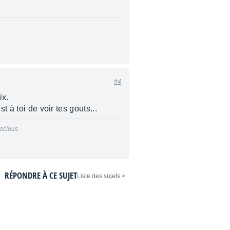
#4
ix.
 à toi de voir tes gouts...
nscious
RÉPONDRE À CE SUJET
< Liste des sujets