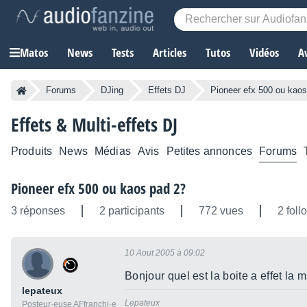
Matos
News
Tests
Articles
Tutos
Vidéos
A
Forums
DJing
Effets DJ
Pioneer efx 500 ou kao
Effets & Multi-effets DJ
Produits
News
Médias
Avis
Petites annonces
Forums
Pioneer efx 500 ou kaos pad 2?
3 réponses
2 participants
772 vues
2 foll
10 Aout 2005 à 09:02
Bonjour quel est la boite a effet la
lepateux
Lepateux
Posteur·euse AFfranchi·e