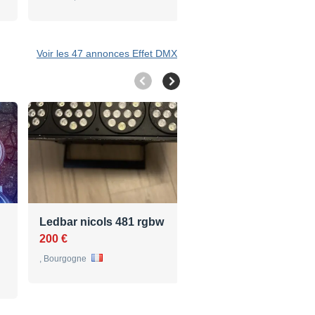
Voir les 47 annonces Effet DMX
Ledbar nicols 481 rgbw
Vends Contest Mini-
Head10W
200 €
350 €
, Bourgogne
, Basse-Normandie