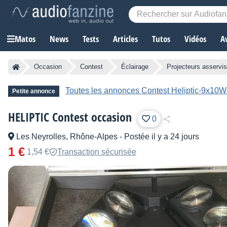
Matos
News
Tests
Articles
Tutos
Vidéos
A
Occasion
Contest
Éclairage
Projecteurs asservis
Toutes les annonces Contest Heliptic-9x10
Petite annonce
HELIPTIC Contest occasion
0
Les Neyrolles, Rhône-Alpes
-
Postée il y a 24 jours
1 €
1,54 €
Transaction sécurisée