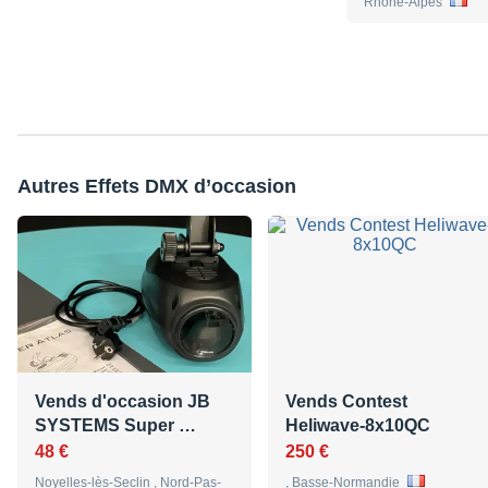
Rhône-Alpes
Autres Effets DMX d’occasion
Vends d'occasion JB
Vends Contest
SYSTEMS Super …
Heliwave-8x10QC
48 €
250 €
Noyelles-lès-Seclin , Nord-Pas-
, Basse-Normandie