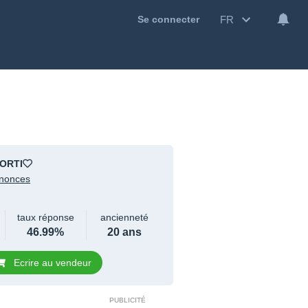
FR
Se connecter
ORTI
nonces
taux réponse
ancienneté
46.99%
20 ans
Ecrire au vendeur