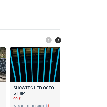
SHOWTEC LED OCTO
Jeu de Lumière STO
STRIP
CAMEO
90 €
130 €
Wissous , Ile-de-France
, Aquitaine