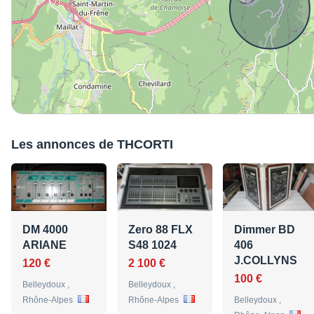
Les annonces de THCORTI
DM 4000
Zero 88 FLX
Dimmer BD
ARIANE
S48 1024
406
J.COLLYNS
120 €
2 100 €
100 €
Belleydoux ,
Belleydoux ,
Rhône-Alpes
Rhône-Alpes
Belleydoux ,