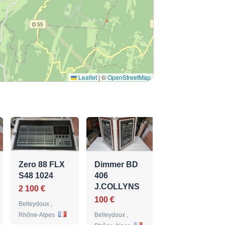
Leaflet
|
©
OpenStreetMap
Zero 88 FLX
Dimmer BD
S48 1024
406
J.COLLYNS
2 100 €
100 €
Belleydoux ,
Rhône-Alpes
Belleydoux ,