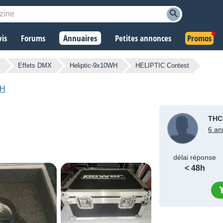
vis
Forums
Annuaires
Petites annonces
Promos
Effets DMX
Heliptic-9x10WH
HELIPTIC Contest
WH
THC
6 an
délai réponse
< 48h