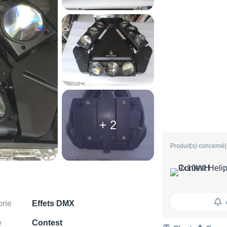
+ 2
Produit(s) concerné(
rie
Effets DMX
e
Contest