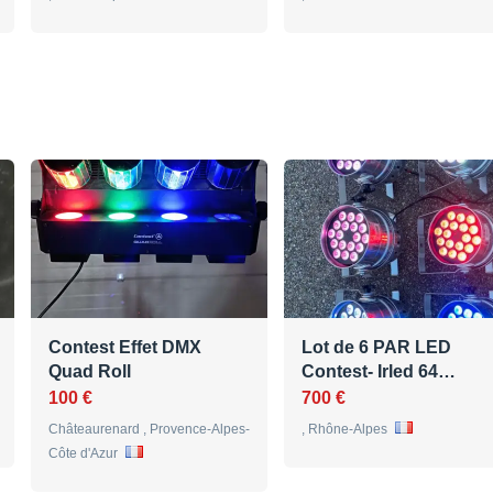
Contest Effet DMX
Lot de 6 PAR LED
Quad Roll
Contest- Irled 64…
100 €
700 €
Châteaurenard , Provence-Alpes-
, Rhône-Alpes
Côte d'Azur