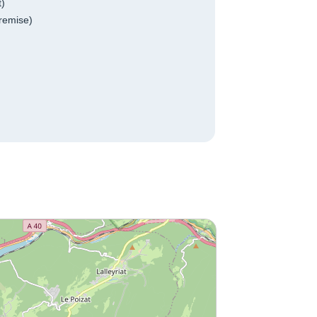
t)
remise)