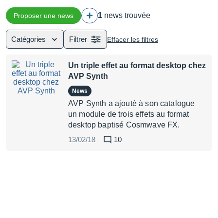
1
news trouvée
Proposer une news
Catégories
Filtrer
Effacer les filtres
Un triple effet au format desktop chez
AVP Synth
News
AVP Synth a ajouté à son catalogue
un module de trois effets au format
desktop baptisé Cosmwave FX.
13/02/18
10