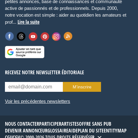
petites annonces, base de connaissances et communauté
active de passionnés et de professionnels. Depuis 2000,
notre vocation est simple : aider au quotidien les amateurs et
Lire la suite
prof...
RECEVEZ NOTRE NEWSLETTER ÉDITORIALE
M’inscrire
Voir les précédentes newsletters
NOUS CONTACTER
PARTICIPER
ARTISTES
OFFRE SANS PUB
DEVENIR ANNONCEUR
GLOSSAIRE
AIDE
PLAN DU SITE
ENTITYMAP
CGU
CGV
© 2000-2026 TOUS DROITS RÉSERVÉS
FR