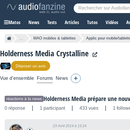
Matos
News
Tests
Articles
Tutos
Vidéos
A
...
MAO mobiles & tablettes
Applis pour mobile/tablett
Holderness Media Crystalline
Déposer un avis
Vue d’ensemble
Forums
News
Holderness Media prépare une nouve
réactions à la news
0 réponse
1 participant
433 vues
1 follow
23 Avril 2014 à 15:24