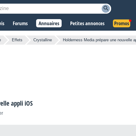
vis
Forums
Annuaires
Petites annonces
Promos
e
Effets
Crystalline
Holderness Media prépare une nouvelle a
lle appli iOS
er