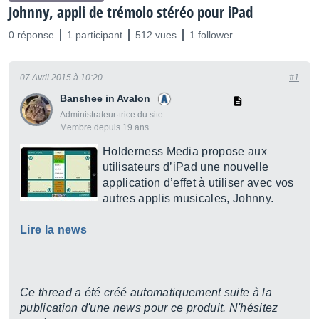
Johnny, appli de trémolo stéréo pour iPad
0 réponse
1 participant
512 vues
1 follower
07 Avril 2015 à 10:20
#1
Banshee in Avalon
Administrateur·trice du site
Membre depuis 19 ans
Holderness Media propose aux
utilisateurs d’iPad une nouvelle
application d’effet à utiliser avec vos
autres applis musicales, Johnny.
Lire la news
Ce thread a été créé automatiquement suite à la
publication d'une news pour ce produit. N'hésitez