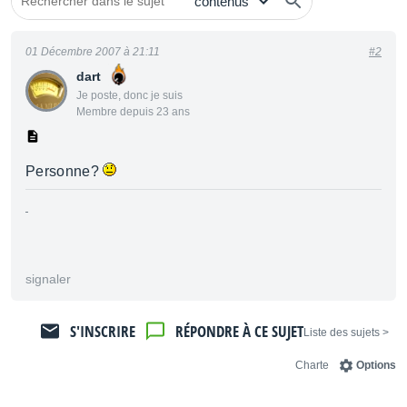
01 Décembre 2007 à 21:11
#2
dart
Je poste, donc je suis
Membre depuis 23 ans
Personne?
signaler
S'INSCRIRE
RÉPONDRE À CE SUJET
< Liste des sujets
Charte
Options