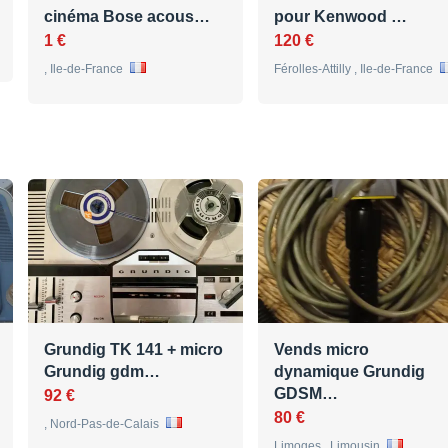
cinéma Bose acous…
pour Kenwood …
1 €
120 €
, Ile-de-France
Férolles-Attilly , Ile-de-France
Grundig TK 141 + micro
Vends micro
Grundig gdm…
dynamique Grundig
GDSM…
92 €
80 €
, Nord-Pas-de-Calais
Limoges , Limousin