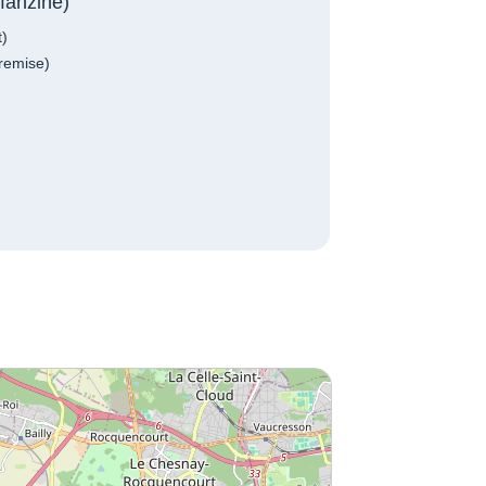
fanzine)
t)
remise)