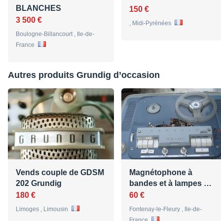
BLANCHES
150 €
3 500 €
, Midi-Pyrénées
Boulogne-Billancourt , Ile-de-
France
Autres produits Grundig d’occasion
Vends couple de GDSM
Magnétophone à
202 Grundig
bandes et à lampes …
180 €
60 €
Limoges , Limousin
Fontenay-le-Fleury , Ile-de-
France