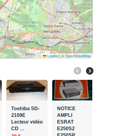
Leaflet
|
©
OpenStreetMap
Amplificateur
Radiola RT
433 (Phil…
Toshiba SD-
NOTICE
80 €
2109E
AMPLI
Fontenay-le-Fleury
Lecteur vidéo
ESRAT
, Ile-de-France
CD …
E250S2
E250SP