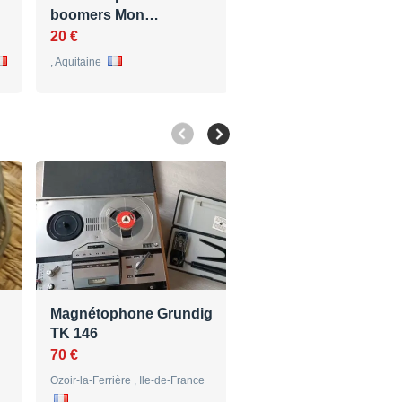
boomers Mon…
400 €
20 €
, Ile-de-France
, Aquitaine
Magnétophone Grundig
Vends Radio GRUND
TK 146
Satellit 1400
70 €
38 €
Ozoir-la-Ferrière , Ile-de-France
Saint-Maur-des-Fossés , Ile-d
France