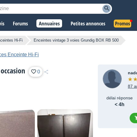
vis
Forums
Annuaires
Petites annonces
Promos
ceintes Hi-Fi
Enceintes vintage 3 voies Grundig BOX RB 500
ces Enceinte Hi-Fi
 occasion
0
nad
87 a
délai réponse
< 4h