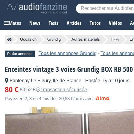
Matos
News
Tests
Articles
Tutos
Vidéos
A
Occasion
Grundig
Autres matériels
Hi-Fi
En
Tous les annonces Grundig
-
Tous les annon
Petite annonce
Enceintes vintage 3 voies Grundig BOX RB 500
Fontenay Le Fleury, Ile-de-France
-
Postée il y a 10 jours
80 €
83,62 €
Transaction sécurisée
Payez en 2, 3 ou 4 fois dès 20,98 €/mois avec