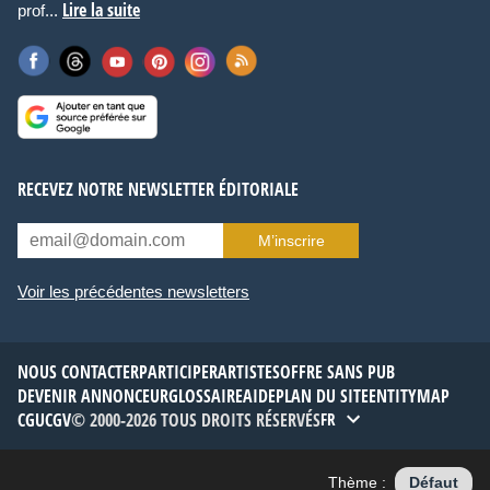
Lire la suite
prof...
RECEVEZ NOTRE NEWSLETTER ÉDITORIALE
M’inscrire
Voir les précédentes newsletters
NOUS CONTACTER
PARTICIPER
ARTISTES
OFFRE SANS PUB
DEVENIR ANNONCEUR
GLOSSAIRE
AIDE
PLAN DU SITE
ENTITYMAP
CGU
CGV
© 2000-2026 TOUS DROITS RÉSERVÉS
FR
Thème :
Défaut