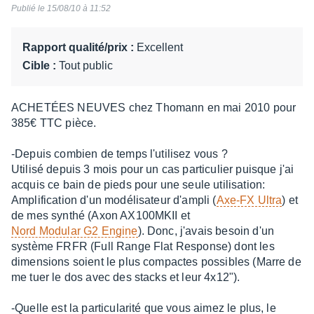
sur
Publié le 15/08/10 à 11:52
10
Rapport qualité/prix :
Excellent
Cible :
Tout public
ACHETÉES NEUVES chez Thomann en mai 2010 pour
385€ TTC pièce.
-Depuis combien de temps l'utilisez vous ?
Utilisé depuis 3 mois pour un cas particulier puisque j'ai
acquis ce bain de pieds pour une seule utilisation:
Amplification d'un modélisateur d'ampli (
Axe-FX Ultra
) et
de mes synthé (Axon AX100MKII et
Nord Modular G2 Engine
). Donc, j'avais besoin d'un
système FRFR (Full Range Flat Response) dont les
dimensions soient le plus compactes possibles (Marre de
me tuer le dos avec des stacks et leur 4x12").
-Quelle est la particularité que vous aimez le plus, le