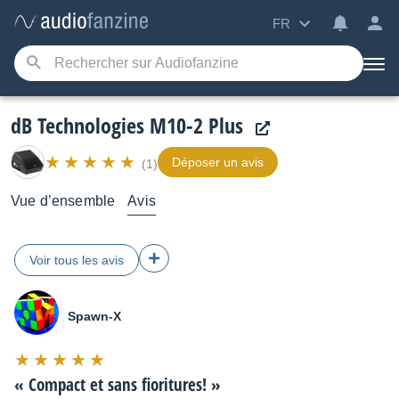
FR
dB Technologies M10-2 Plus
Déposer un avis
(1)
Vue d’ensemble
Avis
Voir tous les avis
Spawn-X
Note
:
«
Compact et sans fioritures!
»
10