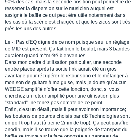
90% des cas, mais la seconde position peut permettre de
resserrer la dispersion sur le musicien auquel est
assigné le baffle ce qui peut être utile notamment dans
les cas où la scène est chargée et que les zicos sont très
près les uns des autres.
Le -: Pas d'EQ digne de ce nom puisque seul un réglage
de MID est présent. Ça fait bien le boulot, mais 3 bandes
auraient quand m^m été bienvenues.
Dans mon cadre d'utilisation particulier, une seconde
entrée placée après la sortie link aurait été un gros
avantage pour récupérer le retour sono et le mélanger à
mon son de guitare à ma guise, mais je doute qu'aucun
WEDGE amplifié n'offre cette fonction, donc, si vous
cherchez un retour amplifié pour une utilisation plus
"standard", ne tenez pas compte de ce point.
Enfin, c'est un détail, mais il peut avoir son importance;
les boutons de potards choisis par dB Technologies sont
un poil trop haut (à peine 2mm de trop). Ça peut paraître
anodin, mais il se trouve que la poignée de transport du
baffle se trouve sur la face opposée au panneau de