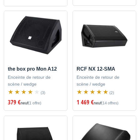
the box pro Mon A12
RCF NX 12-SMA
Enceinte de retour de
Enceinte de retour de
scène / wedge
scène / wedge
(3)
(2)
379 €
1 469 €
neuf
(1 offre)
neuf
(14 offres)