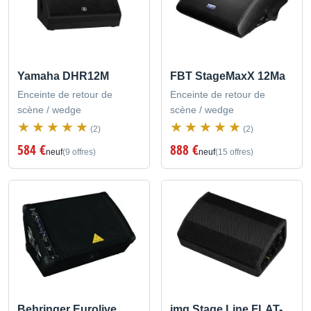
Yamaha DHR12M
FBT StageMaxX 12Ma
Enceinte de retour de
Enceinte de retour de
scène / wedge
scène / wedge
(2)
(2)
584 €
888 €
neuf
(9 offres)
neuf
(15 offres)
Behringer Eurolive
img Stage Line FLAT-