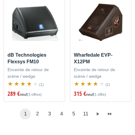
dB Technologies
Wharfedale EVP-
Flexsys FM10
X12PM
Enceinte de retour de
Enceinte de retour de
scène / wedge
scène / wedge
(1)
(1)
289 €
315 €
neuf
(3 offres)
neuf
(1 offre)
1
2
3
4
5
11