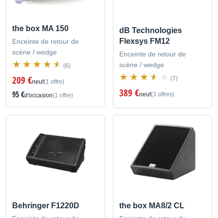
the box MA 150
dB Technologies
Flexsys FM12
Enceinte de retour de
scène / wedge
Enceinte de retour de
scène / wedge
(6)
209 €
(7)
neuf
(1 offre)
389 €
95 €
neuf
(3 offres)
d'occasion
(1 offre)
Behringer F1220D
the box MA8/2 CL