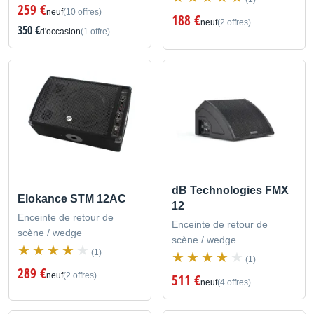
259 €
neuf
(10 offres)
188 €
neuf
(2 offres)
350 €
d'occasion
(1 offre)
dB Technologies FMX
Elokance STM 12AC
12
Enceinte de retour de
Enceinte de retour de
scène / wedge
scène / wedge
(1)
(1)
289 €
neuf
(2 offres)
511 €
neuf
(4 offres)