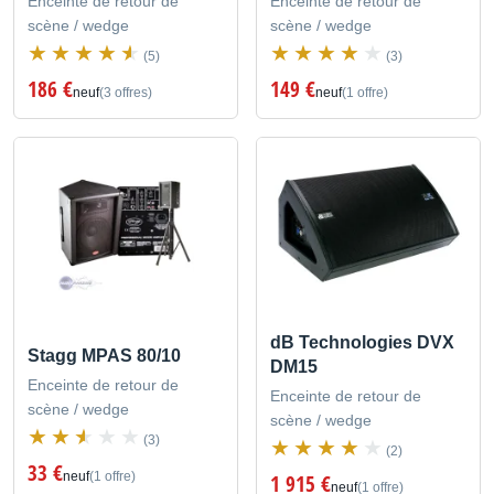
Enceinte de retour de
Enceinte de retour de
scène / wedge
scène / wedge
(5)
(3)
186 €
149 €
neuf
(3 offres)
neuf
(1 offre)
dB Technologies DVX
Stagg MPAS 80/10
DM15
Enceinte de retour de
Enceinte de retour de
scène / wedge
scène / wedge
(3)
(2)
33 €
neuf
(1 offre)
1 915 €
neuf
(1 offre)