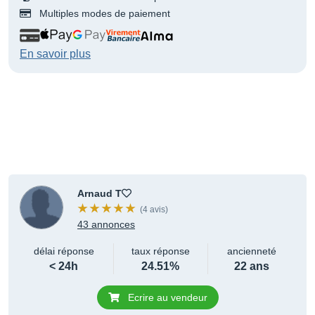
Multiples modes de paiement
En savoir plus
Arnaud T
(4 avis)
43 annonces
délai réponse
taux réponse
ancienneté
< 24h
24.51%
22 ans
Ecrire au vendeur