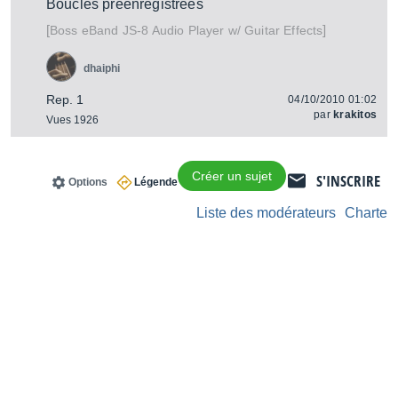
Boucles préenregistrées
[
]
eBand JS-8 Audio Player w/ Guitar Effects
Boss
dhaiphi
Rep. 1
04/10/2010 01:02
par
krakitos
Vues 1926
Créer un sujet
S'INSCRIRE
Options
Légende
Liste des modérateurs
Charte